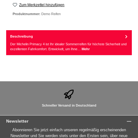
Zum Merkzettel hinzufügen
Produktnummer:
Demo Reifen
Beschreibung
Der Michelin Primacy 4 ist Ihr idealer Sommerreifen für höchste Sicherheit und
exzellenten Fahrkomfort. Entwickelt, um Ihne…
Mehr
Schneller Versand in Deutschland
Newsletter
Abonnieren Sie jetzt einfach unseren regelmäßig erscheinenden
Newsletter und Sie werden stets unter den Ersten sein, über neue