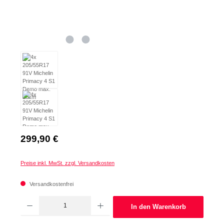
Regulärer Preis:
299,90 €
Preise inkl. MwSt. zzgl. Versandkosten
Versandkostenfrei
Produkt Anzahl: Gib den gewünschten Wert ein oder benutze die Schaltflächen um d
In den Warenkorb