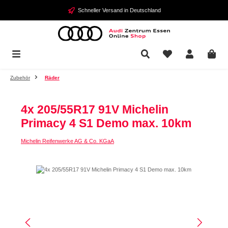
Zum Hauptinhalt springen
Schneller Versand in Deutschland
Zubehör
Räder
4x 205/55R17 91V Michelin
Primacy 4 S1 Demo max. 10km
Michelin Reifenwerke AG & Co. KGaA
Bildergalerie überspringen