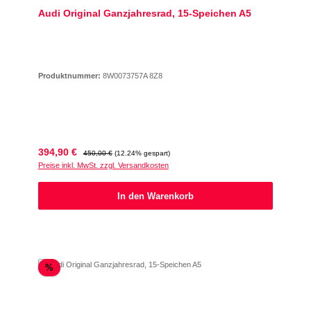
Audi Original Ganzjahresrad, 15-Speichen A5
Produktnummer:
8W0073757A 8Z8
Verkaufspreis:
Regulärer Preis:
394,90 €
450,00 €
(12.24% gespart)
Preise inkl. MwSt. zzgl. Versandkosten
In den Warenkorb
Rabatt
%