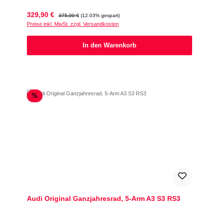
Verkaufspreis:
Regulärer Preis:
329,90 €
375,00 €
(12.03% gespart)
Preise inkl. MwSt. zzgl. Versandkosten
In den Warenkorb
Rabatt
%
Audi Original Ganzjahresrad, 5-Arm A3 S3 RS3