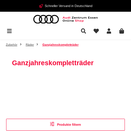
Zum Hauptinhalt springen
Schneller Versand in Deutschland
Zubehör
Räder
Ganzjahreskompletträder
Ganzjahreskompletträder
Produkte filtern