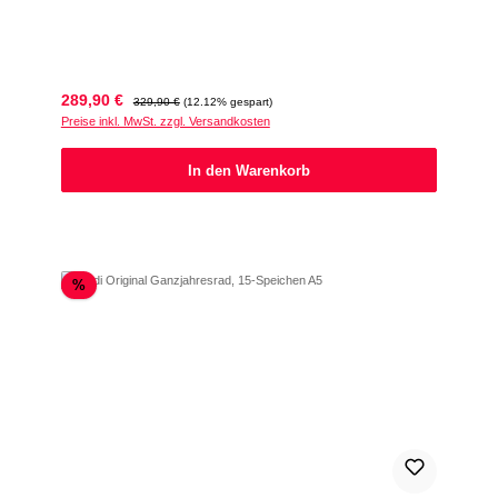
Verkaufspreis:
Regulärer Preis:
289,90 €
329,90 €
(12.12% gespart)
Preise inkl. MwSt. zzgl. Versandkosten
In den Warenkorb
Rabatt
%