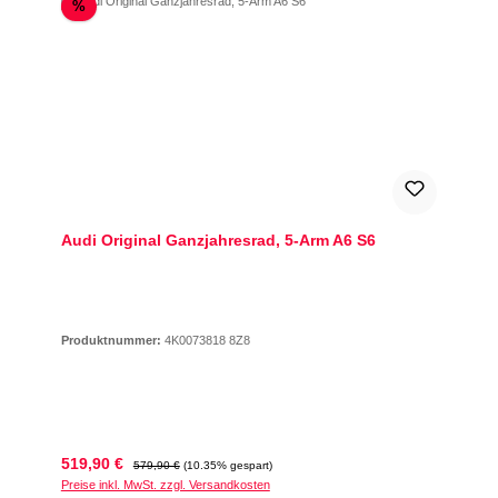
Rabatt
%
Audi Original Ganzjahresrad, 5-Arm A6 S6
Produktnummer:
4K0073818 8Z8
Verkaufspreis:
Regulärer Preis:
519,90 €
579,90 €
(10.35% gespart)
Preise inkl. MwSt. zzgl. Versandkosten