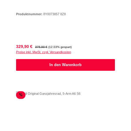
Produktnummer:
8Y0073857 8Z8
Verkaufspreis:
Regulärer Preis:
329,90 €
375,00 €
(12.03% gespart)
Preise inkl. MwSt. zzgl. Versandkosten
In den Warenkorb
Rabatt
%