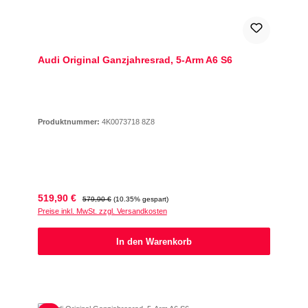
Audi Original Ganzjahresrad, 5-Arm A6 S6
Produktnummer:
4K0073718 8Z8
Verkaufspreis:
Regulärer Preis:
519,90 €
579,90 €
(10.35% gespart)
Preise inkl. MwSt. zzgl. Versandkosten
In den Warenkorb