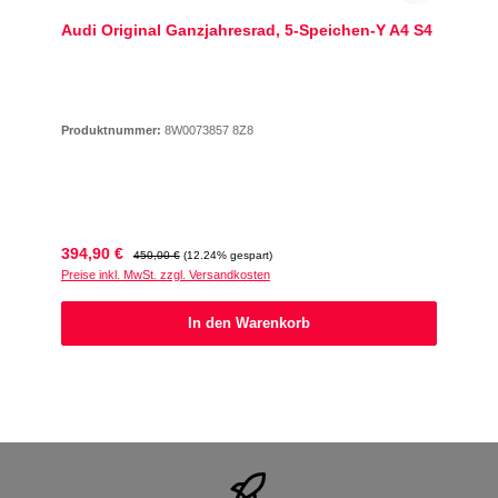
Audi Original Ganzjahresrad, 5-Speichen-Y A4 S4
Produktnummer:
8W0073857 8Z8
Verkaufspreis:
Regulärer Preis:
394,90 €
450,00 €
(12.24% gespart)
Preise inkl. MwSt. zzgl. Versandkosten
In den Warenkorb