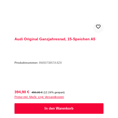
Audi Original Ganzjahresrad, 15-Speichen A5
Produktnummer:
8W0073857A 8Z8
Verkaufspreis:
Regulärer Preis:
394,90 €
450,00 €
(12.24% gespart)
Preise inkl. MwSt. zzgl. Versandkosten
In den Warenkorb