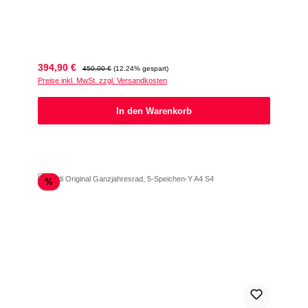
Verkaufspreis:
Regulärer Preis:
394,90 €
450,00 €
(12.24% gespart)
Preise inkl. MwSt. zzgl. Versandkosten
In den Warenkorb
Rabatt
%