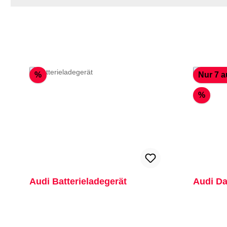
Rabatt
%
Nur 7 a
Rabat
%
Audi Batterieladegerät
Audi Da