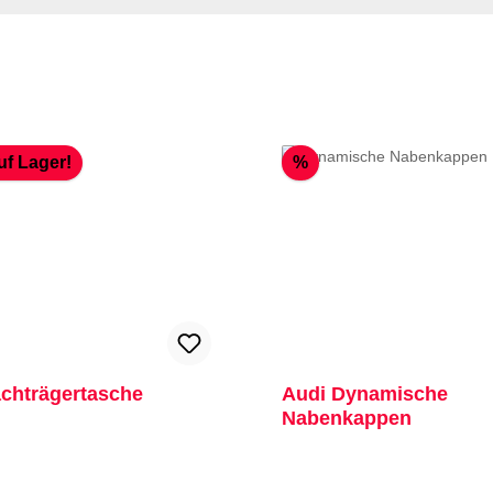
Rabatt
uf Lager!
%
t
chträgertasche
Audi Dynamische
Nabenkappen