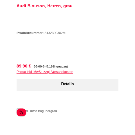
Audi Blouson, Herren, grau
Produktnummer:
3132300302M
Verkaufspreis:
Regulärer Preis:
89,90 €
99,00 €
(9.19% gespart)
Preise inkl. MwSt. zzgl. Versandkosten
Details
Rabatt
%