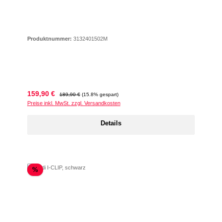
Produktnummer:
3132401502M
Verkaufspreis:
Regulärer Preis:
159,90 €
189,90 €
(15.8% gespart)
Preise inkl. MwSt. zzgl. Versandkosten
Details
Rabatt
%