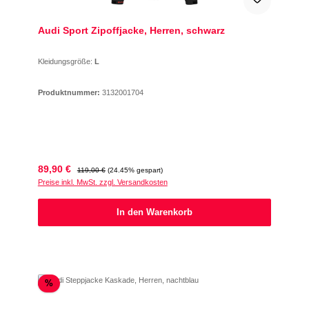
Audi Sport Zipoffjacke, Herren, schwarz
Kleidungsgröße:
L
Produktnummer:
3132001704
Verkaufspreis:
Regulärer Preis:
89,90 €
119,00 €
(24.45% gespart)
Preise inkl. MwSt. zzgl. Versandkosten
In den Warenkorb
Rabatt
%