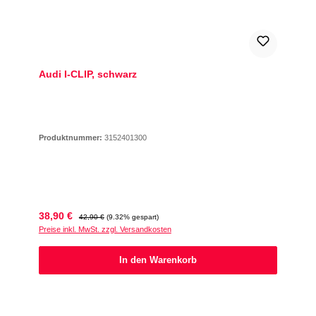
Audi I-CLIP, schwarz
Produktnummer:
3152401300
Verkaufspreis:
Regulärer Preis:
38,90 €
42,90 €
(9.32% gespart)
Preise inkl. MwSt. zzgl. Versandkosten
In den Warenkorb