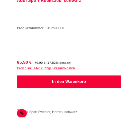
Audi Sport Rucksack, schwarz
Produktnummer:
3152500600
Verkaufspreis:
Regulärer Preis:
65,90 €
79,90 €
(17.52% gespart)
Preise inkl. MwSt. zzgl. Versandkosten
In den Warenkorb
Rabatt
%