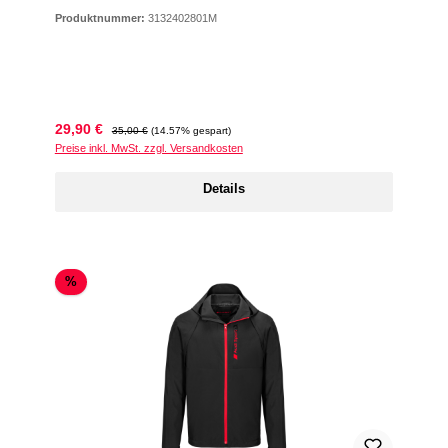
Produktnummer:
3132402801M
Verkaufspreis:
Regulärer Preis:
29,90 €
35,00 €
(14.57% gespart)
Preise inkl. MwSt. zzgl. Versandkosten
Details
Rabatt
%