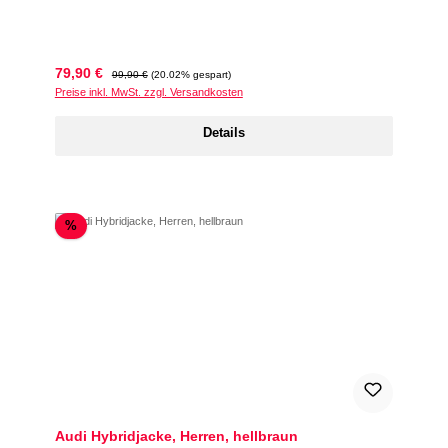
Verkaufspreis:
Regulärer Preis:
79,90 €
99,90 €
(20.02% gespart)
Preise inkl. MwSt. zzgl. Versandkosten
Details
Rabatt
%
Audi Hybridjacke, Herren, hellbraun