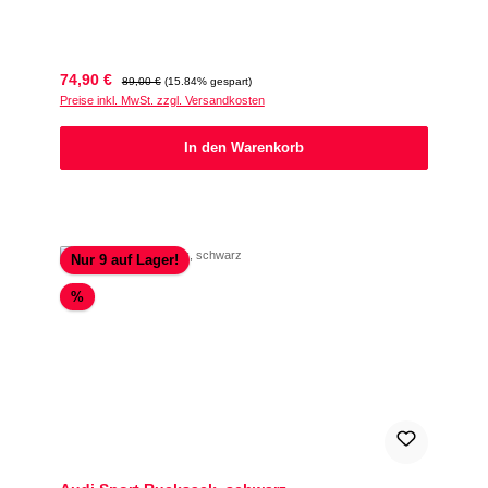
Verkaufspreis:
Regulärer Preis:
74,90 €
89,00 €
(15.84% gespart)
Preise inkl. MwSt. zzgl. Versandkosten
In den Warenkorb
Nur 9 auf Lager!
Rabatt
%