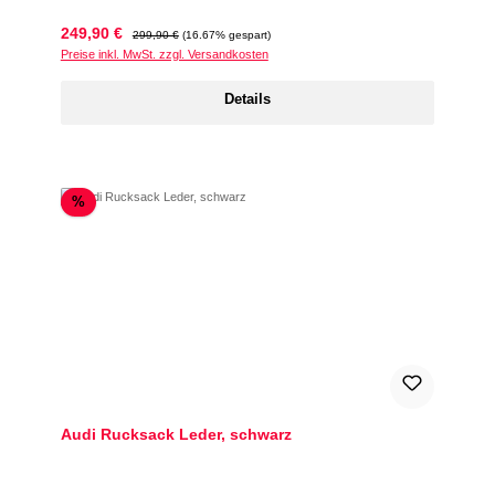
Verkaufspreis:
Regulärer Preis:
249,90 €
299,90 €
(16.67% gespart)
Preise inkl. MwSt. zzgl. Versandkosten
Details
Rabatt
%
Audi Rucksack Leder, schwarz