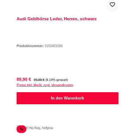
Audi Geldbörse Leder, Herren, schwarz
Produktnummer:
3152401000
Verkaufspreis:
Regulärer Preis:
89,90 €
99,00 €
(9.19% gespart)
Preise inkl. MwSt. zzgl. Versandkosten
In den Warenkorb
Rabatt
%