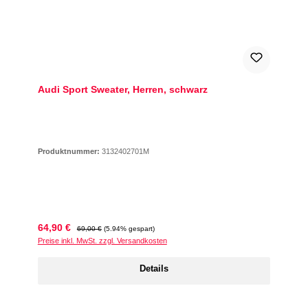
Audi Sport Sweater, Herren, schwarz
Produktnummer:
3132402701M
Verkaufspreis:
Regulärer Preis:
64,90 €
69,00 €
(5.94% gespart)
Preise inkl. MwSt. zzgl. Versandkosten
Details