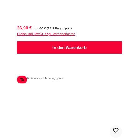
Verkaufspreis:
Regulärer Preis:
36,90 €
44,90 €
(17.82% gespart)
Preise inkl. MwSt. zzgl. Versandkosten
In den Warenkorb
Rabatt
%