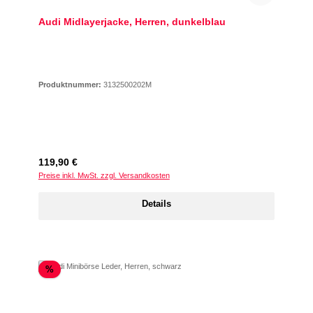
Audi Midlayerjacke, Herren, dunkelblau
Produktnummer:
3132500202M
Regulärer Preis:
119,90 €
Preise inkl. MwSt. zzgl. Versandkosten
Details
Rabatt
%