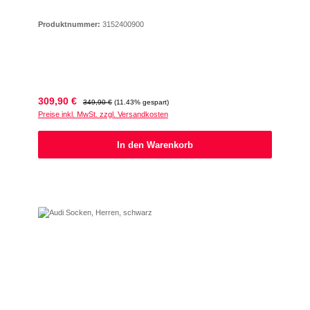
Produktnummer:
3152400900
Verkaufspreis:
Regulärer Preis:
309,90 €
349,90 €
(11.43% gespart)
Preise inkl. MwSt. zzgl. Versandkosten
In den Warenkorb