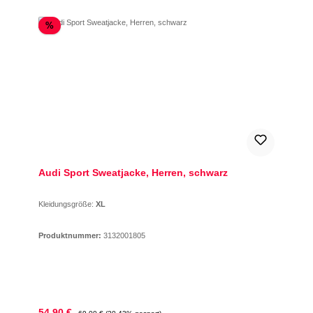
Rabatt
%
Audi Sport Sweatjacke, Herren, schwarz
Kleidungsgröße:
XL
Produktnummer:
3132001805
Verkaufspreis:
Regulärer Preis:
54,90 €