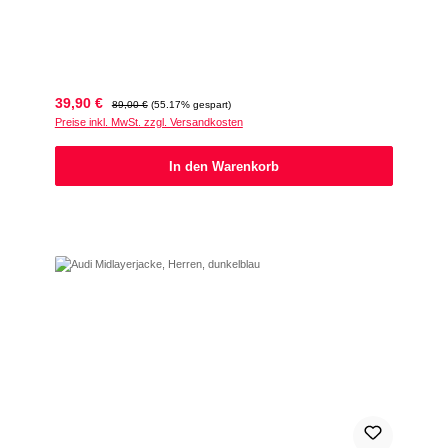
Verkaufspreis:
Regulärer Preis:
39,90 €
89,00 €
(55.17% gespart)
Preise inkl. MwSt. zzgl. Versandkosten
In den Warenkorb