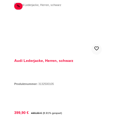
Rabatt
%
Audi Lederjacke, Herren, schwarz
Produktnummer:
3132500105
Verkaufspreis:
Regulärer Preis:
399,90 €
439,00 €
(8.91% gespart)