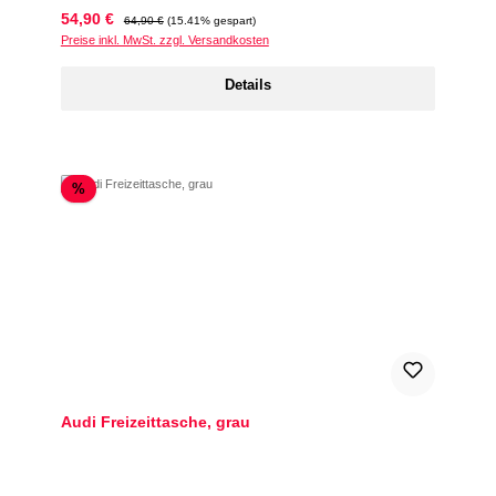
Verkaufspreis:
Regulärer Preis:
54,90 €
64,90 €
(15.41% gespart)
Preise inkl. MwSt. zzgl. Versandkosten
Details
Rabatt
%
Audi Freizeittasche, grau