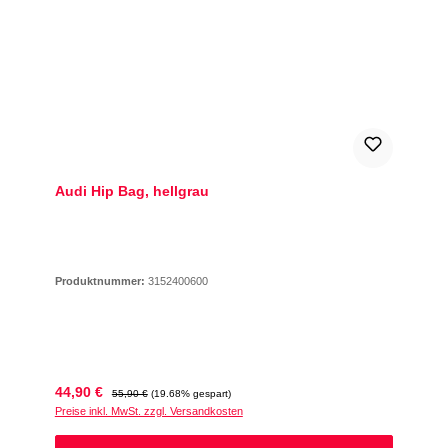
Audi Hip Bag, hellgrau
Produktnummer:
3152400600
Verkaufspreis:
Regulärer Preis:
44,90 €
55,90 €
(19.68% gespart)
Preise inkl. MwSt. zzgl. Versandkosten