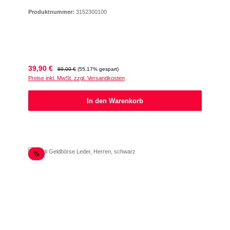
Produktnummer:
3152300100
Verkaufspreis:
Regulärer Preis:
39,90 €
89,00 €
(55.17% gespart)
Preise inkl. MwSt. zzgl. Versandkosten
In den Warenkorb
Rabatt
%