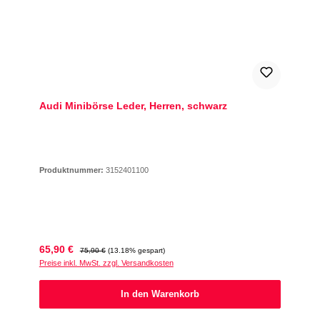
Audi Minibörse Leder, Herren, schwarz
Produktnummer:
3152401100
Verkaufspreis:
Regulärer Preis:
65,90 €
75,90 €
(13.18% gespart)
Preise inkl. MwSt. zzgl. Versandkosten
In den Warenkorb