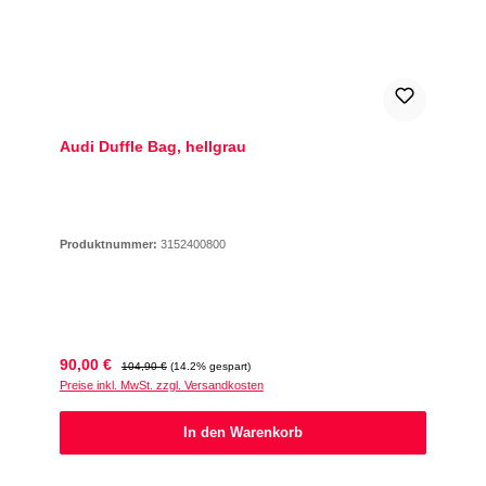
Audi Duffle Bag, hellgrau
Produktnummer:
3152400800
Verkaufspreis:
Regulärer Preis:
90,00 €
104,90 €
(14.2% gespart)
Preise inkl. MwSt. zzgl. Versandkosten
In den Warenkorb