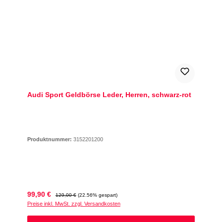
Audi Sport Geldbörse Leder, Herren, schwarz-rot
Produktnummer:
3152201200
Verkaufspreis:
Regulärer Preis:
99,90 €
129,00 €
(22.56% gespart)
Preise inkl. MwSt. zzgl. Versandkosten