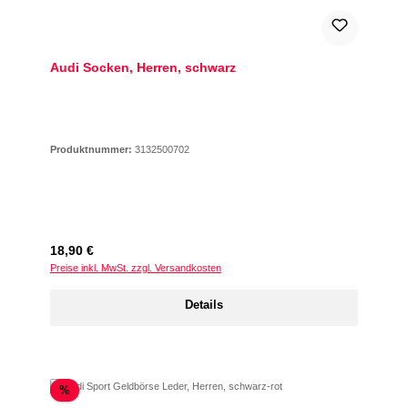
Audi Socken, Herren, schwarz
Produktnummer:
3132500702
Regulärer Preis:
18,90 €
Preise inkl. MwSt. zzgl. Versandkosten
Details
Rabatt
%