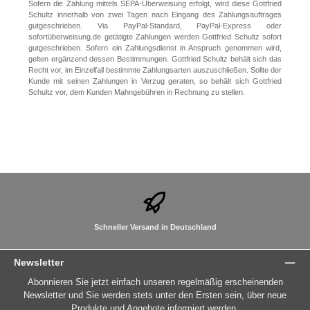
Sofern die Zahlung mittels SEPA-Überweisung erfolgt, wird diese Gottfried
Schultz innerhalb von zwei Tagen nach Eingang des Zahlungsauftrages
gutgeschrieben. Via PayPal-Standard, PayPal-Express oder
sofortüberweisung.de getätigte Zahlungen werden Gottfried Schultz sofort
gutgeschrieben. Sofern ein Zahlungsdienst in Anspruch genommen wird,
gelten ergänzend dessen Bestimmungen. Gottfried Schultz behält sich das
Recht vor, im Einzelfall bestimmte Zahlungsarten auszuschließen. Sollte der
Kunde mit seinen Zahlungen in Verzug geraten, so behält sich Gottfried
Schultz vor, dem Kunden Mahngebühren in Rechnung zu stellen.
Schneller Versand in Deutschland
Newsletter
Abonnieren Sie jetzt einfach unseren regelmäßig erscheinenden
Newsletter und Sie werden stets unter den Ersten sein, über neue
Produkte und Angebote informiert werden.