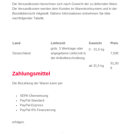
Die Versandkosten berechnen sich nach Gewicht der zu liefernden Ware.
Die Versandkosten werden dem Kunden im Warenkorbsystem und in der
Bestellübersicht mitgeteilt. Nähere Informationen entnehmen Sie bitte
nachfolgender Tabelle.
Land
Lieferzeit
Gewicht
Preis
grds. 5 Werktage oder
0 - 31,5 kg
Deutschland
angegebene Lieferzeit in
7,50€
der Artikelbeschreibung
91,00
ab 31,5 kg
€
Zahlungsmittel
Die Bezahlung der Waren kann per
SEPA-Überweisung
PayPal-Standard
PayPal-Express
PayPal-0% Finanzierung
erfolgen.