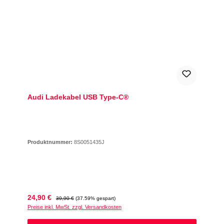
Audi Ladekabel USB Type-C®
Produktnummer:
8S0051435J
Verkaufspreis:
Regulärer Preis:
24,90 €
39,90 €
(37.59% gespart)
Preise inkl. MwSt. zzgl. Versandkosten