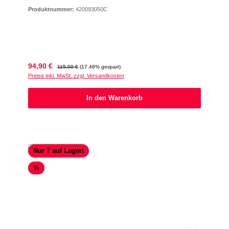
Produktnummer:
420093050C
Verkaufspreis:
Regulärer Preis:
94,90 €
115,00 €
(17.48% gespart)
Preise inkl. MwSt. zzgl. Versandkosten
In den Warenkorb
Nur 7 auf Lager!
Rabatt
%