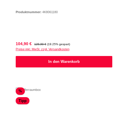
Produktnummer:
4K8061180
Verkaufspreis:
Regulärer Preis:
104,90 €
129,90 €
(19.25% gespart)
Preise inkl. MwSt. zzgl. Versandkosten
In den Warenkorb
Rabatt
%
Tipp