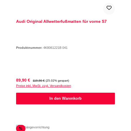
Audi Original Allwetterfußmatten für vorne S7
Produktnummer:
4K8061221B 041
Verkaufspreis:
Regulärer Preis:
89,90 €
119,90 €
(25.02% gespart)
Preise inkl. MwSt. zzgl. Versandkosten
In den Warenkorb
Rabatt
%