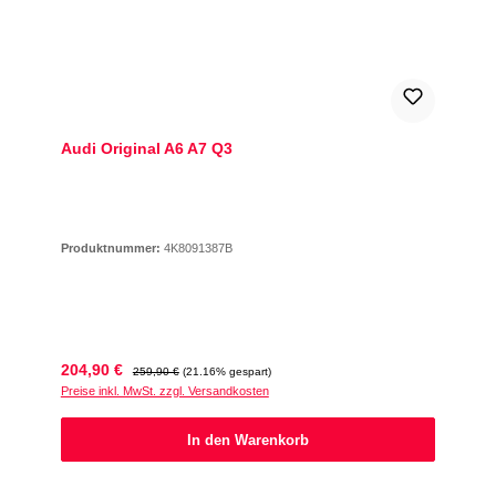
Audi Original A6 A7 Q3
Produktnummer:
4K8091387B
Verkaufspreis:
Regulärer Preis:
204,90 €
259,90 €
(21.16% gespart)
Preise inkl. MwSt. zzgl. Versandkosten
In den Warenkorb