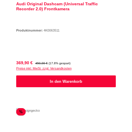
Audi Original Dashcam (Universal Traffic
Recorder 2.0) Frontkamera
Produktnummer:
4K0063511
Verkaufspreis:
Regulärer Preis:
369,90 €
450,00 €
(17.8% gespart)
Preise inkl. MwSt. zzgl. Versandkosten
In den Warenkorb
Rabatt
%