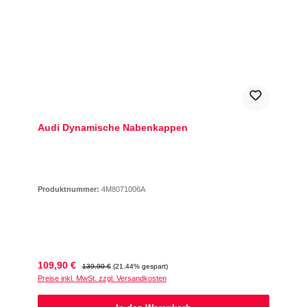
Audi Dynamische Nabenkappen
Produktnummer:
4M8071006A
Verkaufspreis:
Regulärer Preis:
109,90 €
139,90 €
(21.44% gespart)
Preise inkl. MwSt. zzgl. Versandkosten