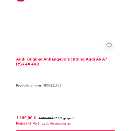
Audi Original Anhängevorrichtung Audi A6 A7
RS6 4A 4K8
Produktnummer:
4K0092160J
Verkaufspreis:
Regulärer Preis:
1.199,90 €
1.300,00 €
(7.7% gespart)
Preise inkl. MwSt. zzgl. Versandkosten