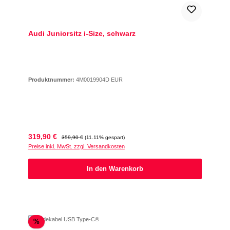
Audi Juniorsitz i-Size, schwarz
Produktnummer:
4M0019904D EUR
Verkaufspreis:
Regulärer Preis:
319,90 €
359,90 €
(11.11% gespart)
Preise inkl. MwSt. zzgl. Versandkosten
In den Warenkorb
Rabatt
%