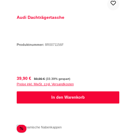
Audi Dachträgertasche
Produktnummer:
8R0071156F
Verkaufspreis:
Regulärer Preis:
39,90 €
59,90 €
(33.39% gespart)
Preise inkl. MwSt. zzgl. Versandkosten
In den Warenkorb
Rabatt
%