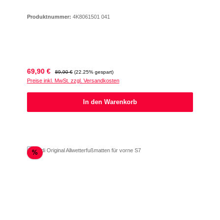
Produktnummer:
4K8061501 041
Verkaufspreis:
Regulärer Preis:
69,90 €
89,90 €
(22.25% gespart)
Preise inkl. MwSt. zzgl. Versandkosten
In den Warenkorb
Rabatt
%