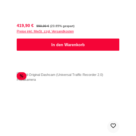
Verkaufspreis:
Regulärer Preis:
419,90 €
550,00 €
(23.65% gespart)
Preise inkl. MwSt. zzgl. Versandkosten
In den Warenkorb
Rabatt
%