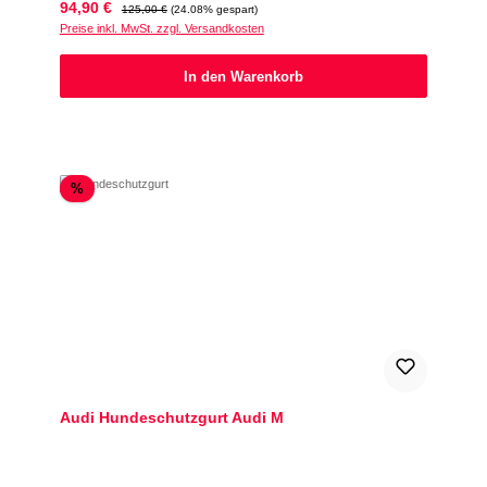
Verkaufspreis:
Regulärer Preis:
94,90 €
125,00 €
(24.08% gespart)
Preise inkl. MwSt. zzgl. Versandkosten
In den Warenkorb
Rabatt
%
Audi Hundeschutzgurt Audi M