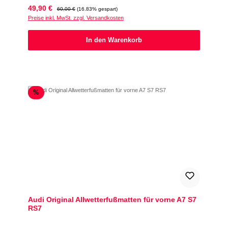
Verkaufspreis:
Regulärer Preis:
49,90 €
60,00 €
(16.83% gespart)
Preise inkl. MwSt. zzgl. Versandkosten
In den Warenkorb
Rabatt
%
Audi Original Allwetterfußmatten für vorne A7 S7
RS7