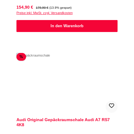
Verkaufspreis:
Regulärer Preis:
154,90 €
179,90 €
(13.9% gespart)
Preise inkl. MwSt. zzgl. Versandkosten
In den Warenkorb
Rabatt
%
Audi Original Gepäckraumschale Audi A7 RS7
4K8