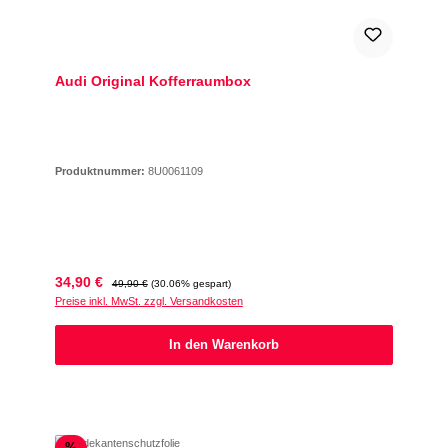
Audi Original Kofferraumbox
Produktnummer:
8U0061109
Verkaufspreis:
Regulärer Preis:
34,90 €
49,90 €
(30.06% gespart)
Preise inkl. MwSt. zzgl. Versandkosten
In den Warenkorb
Rabatt
%