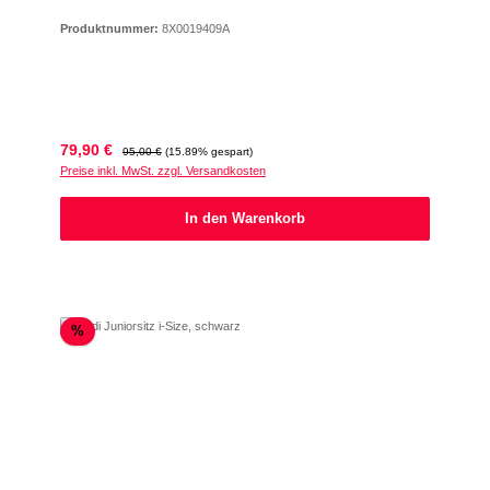
Produktnummer:
8X0019409A
Verkaufspreis:
Regulärer Preis:
79,90 €
95,00 €
(15.89% gespart)
Preise inkl. MwSt. zzgl. Versandkosten
In den Warenkorb
Rabatt
%