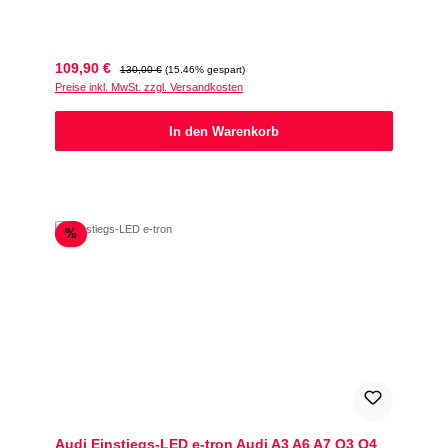
Verkaufspreis:
Regulärer Preis:
109,90 €
130,00 €
(15.46% gespart)
Preise inkl. MwSt. zzgl. Versandkosten
In den Warenkorb
Rabatt
%
Audi Einstiegs-LED e-tron Audi A3 A6 A7 Q3 Q4