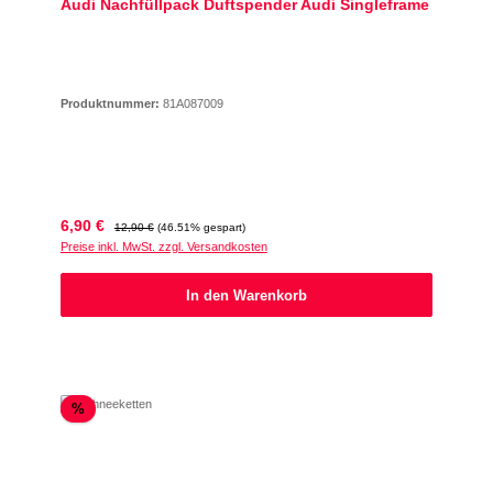
Audi Nachfüllpack Duftspender Audi Singleframe
Produktnummer:
81A087009
Verkaufspreis:
Regulärer Preis:
6,90 €
12,90 €
(46.51% gespart)
Preise inkl. MwSt. zzgl. Versandkosten
In den Warenkorb
Rabatt
%