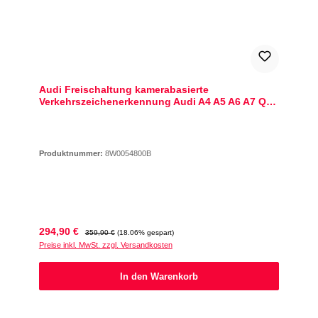
Audi Freischaltung kamerabasierte
Verkehrszeichenerkennung Audi A4 A5 A6 A7 Q3
Q5 Q7 Q8 TT
Produktnummer:
8W0054800B
Verkaufspreis:
Regulärer Preis:
294,90 €
359,90 €
(18.06% gespart)
Preise inkl. MwSt. zzgl. Versandkosten
In den Warenkorb