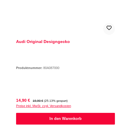
Audi Original Designgecko
Produktnummer:
80A087000
Verkaufspreis:
Regulärer Preis:
14,90 €
19,90 €
(25.13% gespart)
Preise inkl. MwSt. zzgl. Versandkosten
In den Warenkorb