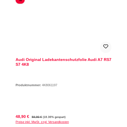
Audi Original Ladekantenschutzfolie Audi A7 RS7
S7 4K8
Produktnummer:
4K8061197
Verkaufspreis:
Regulärer Preis:
48,90 €
59,90 €
(18.36% gespart)
Preise inkl. MwSt. zzgl. Versandkosten