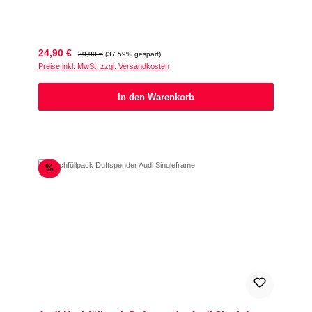
Verkaufspreis:
Regulärer Preis:
24,90 €
39,90 €
(37.59% gespart)
Preise inkl. MwSt. zzgl. Versandkosten
In den Warenkorb
Rabatt
%