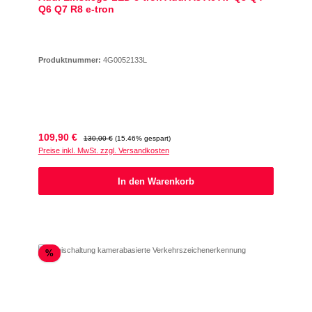
Q6 Q7 R8 e-tron
Produktnummer:
4G0052133L
Verkaufspreis:
Regulärer Preis:
109,90 €
130,00 €
(15.46% gespart)
Preise inkl. MwSt. zzgl. Versandkosten
In den Warenkorb
Rabatt
%