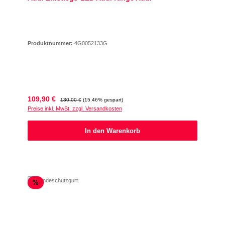
Produktnummer:
4G0052133G
Verkaufspreis:
Regulärer Preis:
109,90 €
130,00 €
(15.46% gespart)
Preise inkl. MwSt. zzgl. Versandkosten
In den Warenkorb
Rabatt
%