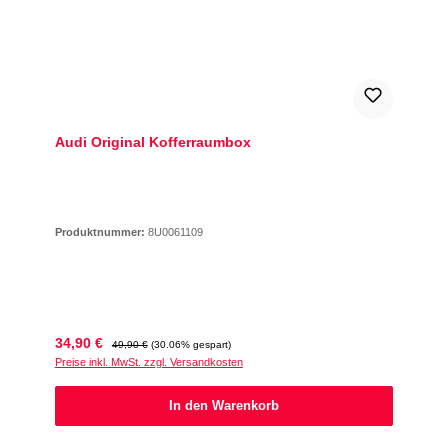
Audi Original Kofferraumbox
Produktnummer:
8U0061109
Verkaufspreis:
Regulärer Preis:
34,90 €
49,90 €
(30.06% gespart)
Preise inkl. MwSt. zzgl. Versandkosten
In den Warenkorb