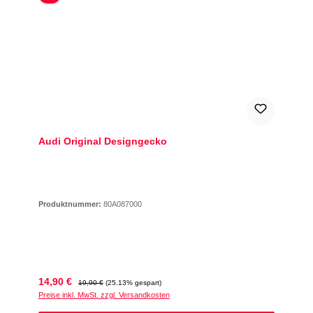
Audi Original Designgecko
Produktnummer:
80A087000
Verkaufspreis:
Regulärer Preis:
14,90 €
19,90 €
(25.13% gespart)
Preise inkl. MwSt. zzgl. Versandkosten