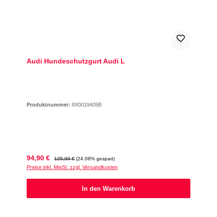
Audi Hundeschutzgurt Audi L
Produktnummer:
8X0019409B
Verkaufspreis:
Regulärer Preis:
94,90 €
125,00 €
(24.08% gespart)
Preise inkl. MwSt. zzgl. Versandkosten
In den Warenkorb