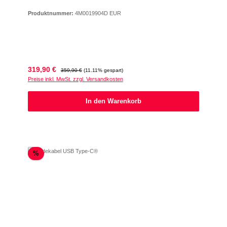
Produktnummer:
4M0019904D EUR
Verkaufspreis:
Regulärer Preis:
319,90 €
359,90 €
(11.11% gespart)
Preise inkl. MwSt. zzgl. Versandkosten
In den Warenkorb
Rabatt
%