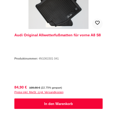
Audi Original Allwetterfußmatten für vorne A8 S8
Produktnummer:
4N1061501 041
Verkaufspreis:
Regulärer Preis:
84,90 €
109,90 €
(22.75% gespart)
Preise inkl. MwSt. zzgl. Versandkosten
In den Warenkorb