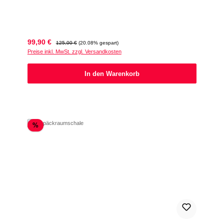
Verkaufspreis:
Regulärer Preis:
99,90 €
125,00 €
(20.08% gespart)
Preise inkl. MwSt. zzgl. Versandkosten
In den Warenkorb
Rabatt
%