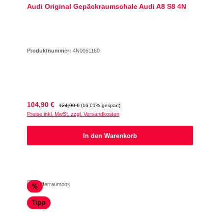
Audi Original Gepäckraumschale Audi A8 S8 4N
Produktnummer:
4N0061180
Verkaufspreis:
Regulärer Preis:
104,90 €
124,90 €
(16.01% gespart)
Preise inkl. MwSt. zzgl. Versandkosten
In den Warenkorb
Rabatt
%
Tipp