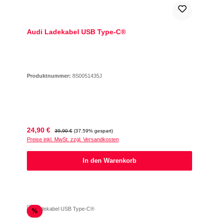
Audi Ladekabel USB Type-C®
Produktnummer:
8S0051435J
Verkaufspreis:
Regulärer Preis:
24,90 €
39,90 €
(37.59% gespart)
Preise inkl. MwSt. zzgl. Versandkosten
In den Warenkorb
Rabatt
%