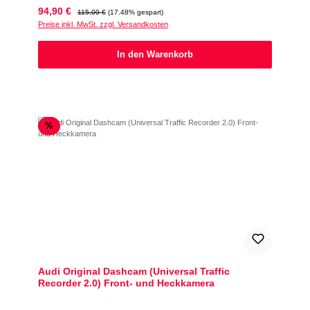
Verkaufspreis:
Regulärer Preis:
94,90 €
115,00 €
(17.48% gespart)
Preise inkl. MwSt. zzgl. Versandkosten
In den Warenkorb
Rabatt
%
Audi Original Dashcam (Universal Traffic
Recorder 2.0) Front- und Heckkamera