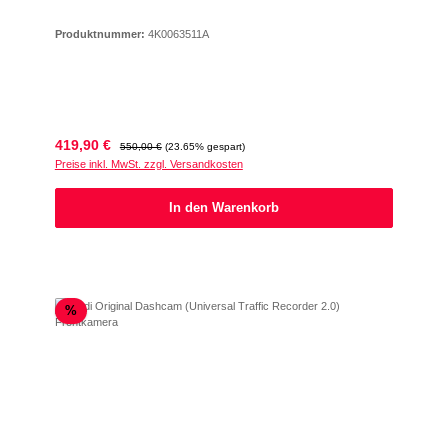
Produktnummer:
4K0063511A
Verkaufspreis:
Regulärer Preis:
419,90 €
550,00 €
(23.65% gespart)
Preise inkl. MwSt. zzgl. Versandkosten
In den Warenkorb
Rabatt
%