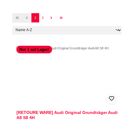
Seite
Seite
1
2
Nur 1 auf Lager!
[RETOURE WARE] Audi Original Grundträger Audi
A8 S8 4H