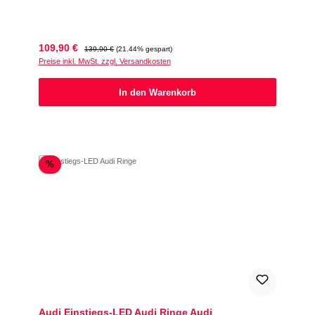
Verkaufspreis:
Regulärer Preis:
109,90 €
139,90 €
(21.44% gespart)
Preise inkl. MwSt. zzgl. Versandkosten
In den Warenkorb
Rabatt
%
Audi Einstiegs-LED Audi Ringe Audi