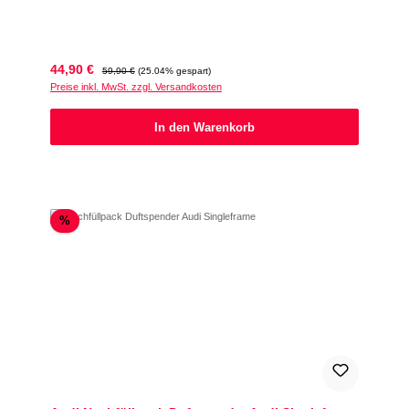
Verkaufspreis:
Regulärer Preis:
44,90 €
59,90 €
(25.04% gespart)
Preise inkl. MwSt. zzgl. Versandkosten
In den Warenkorb
Rabatt
%