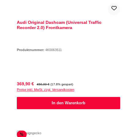
Audi Original Dashcam (Universal Traffic
Recorder 2.0) Frontkamera
Produktnummer:
4K0063511
Verkaufspreis:
Regulärer Preis:
369,90 €
450,00 €
(17.8% gespart)
Preise inkl. MwSt. zzgl. Versandkosten
In den Warenkorb
Rabatt
%