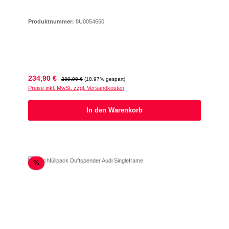
Produktnummer:
8U0054650
Verkaufspreis:
Regulärer Preis:
234,90 €
289,90 €
(18.97% gespart)
Preise inkl. MwSt. zzgl. Versandkosten
In den Warenkorb
Rabatt
%