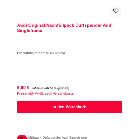
Audi Original Nachfüllpack Duftspender Audi
Singleframe
Produktnummer:
81A087009A
Verkaufspreis:
Regulärer Preis:
6,90 €
12,90 €
(46.51% gespart)
Preise inkl. MwSt. zzgl. Versandkosten
In den Warenkorb
Rabatt
%