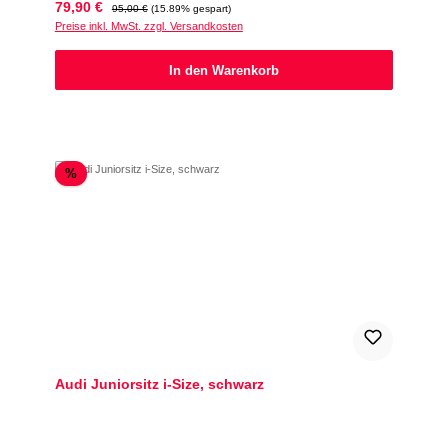
Verkaufspreis:
Regulärer Preis:
79,90 €
95,00 €
(15.89% gespart)
Preise inkl. MwSt. zzgl. Versandkosten
In den Warenkorb
Rabatt
%
Audi Juniorsitz i-Size, schwarz