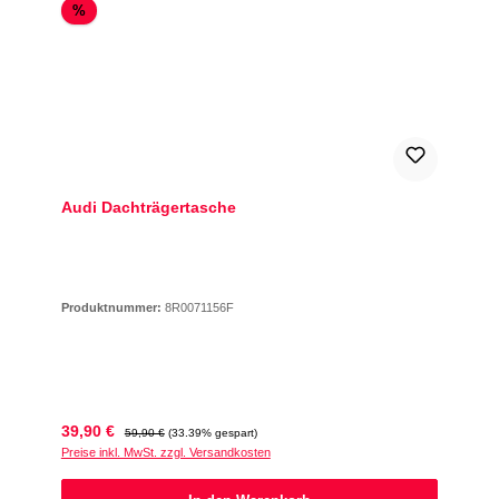
Rabatt
%
Audi Dachträgertasche
Produktnummer:
8R0071156F
Verkaufspreis:
Regulärer Preis:
39,90 €
59,90 €
(33.39% gespart)
Preise inkl. MwSt. zzgl. Versandkosten