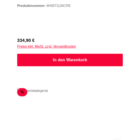
Produktnummer:
4H0071126CRE
Regulärer Preis:
334,90 €
Preise inkl. MwSt. zzgl. Versandkosten
In den Warenkorb
Rabatt
%