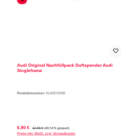
Audi Original Nachfüllpack Duftspender Audi
Singleframe
Produktnummer:
81A087009B
Verkaufspreis:
Regulärer Preis:
6,90 €
12,90 €
(46.51% gespart)
Preise inkl. MwSt. zzgl. Versandkosten