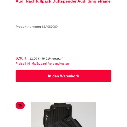
Audi Nachfüllpack Duftspender Audi Singleframe
Produktnummer:
81A087009
Verkaufspreis:
Regulärer Preis:
6,90 €
12,90 €
(46.51% gespart)
Preise inkl. MwSt. zzgl. Versandkosten
In den Warenkorb
Rabatt
%