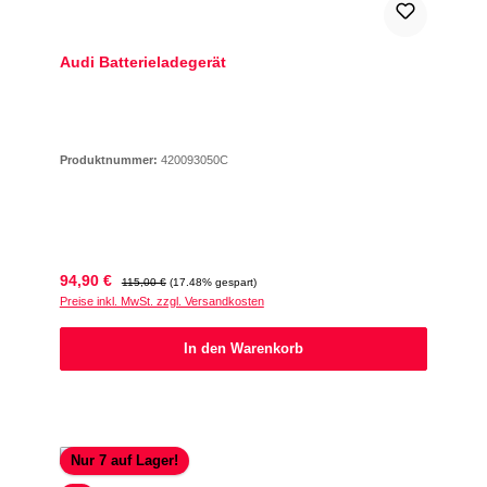
Audi Batterieladegerät
Produktnummer:
420093050C
Verkaufspreis:
Regulärer Preis:
94,90 €
115,00 €
(17.48% gespart)
Preise inkl. MwSt. zzgl. Versandkosten
In den Warenkorb
Nur 7 auf Lager!