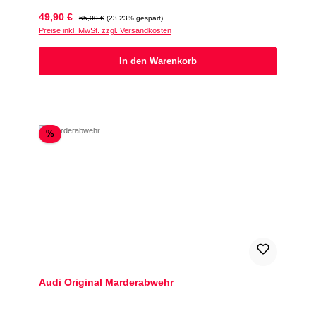
Verkaufspreis:
Regulärer Preis:
49,90 €
65,00 €
(23.23% gespart)
Preise inkl. MwSt. zzgl. Versandkosten
In den Warenkorb
Rabatt
%
Audi Original Marderabwehr