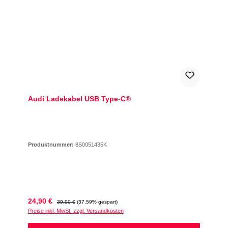
Audi Ladekabel USB Type-C®
Produktnummer:
8S0051435K
Verkaufspreis:
Regulärer Preis:
24,90 €
39,90 €
(37.59% gespart)
Preise inkl. MwSt. zzgl. Versandkosten