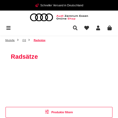
Zum Hauptinhalt springen
Schneller Versand in Deutschland
Modelle
Q3
Radsätze
Radsätze
Produkte filtern