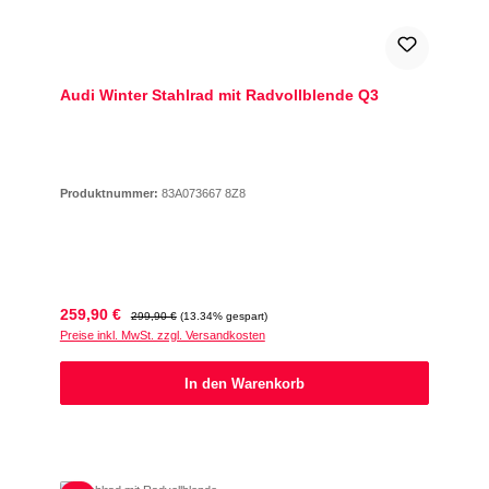
Audi Winter Stahlrad mit Radvollblende Q3
Produktnummer:
83A073667 8Z8
Verkaufspreis:
Regulärer Preis:
259,90 €
299,90 €
(13.34% gespart)
Preise inkl. MwSt. zzgl. Versandkosten
In den Warenkorb