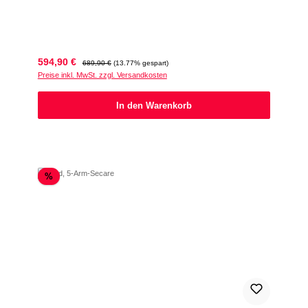
Verkaufspreis:
Regulärer Preis:
594,90 €
689,90 €
(13.77% gespart)
Preise inkl. MwSt. zzgl. Versandkosten
In den Warenkorb
Rabatt
%