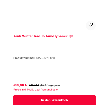
Audi Winter Rad, 5-Arm-Dynamik Q3
Produktnummer:
83A073229 8Z8
Verkaufspreis:
Regulärer Preis:
499,90 €
629,90 €
(20.64% gespart)
Preise inkl. MwSt. zzgl. Versandkosten
In den Warenkorb