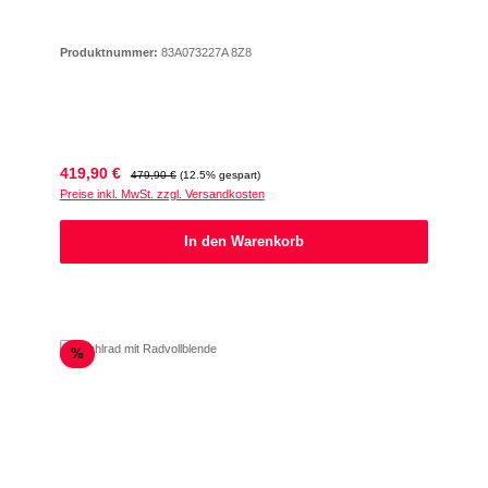
Produktnummer:
83A073227A 8Z8
Verkaufspreis:
Regulärer Preis:
419,90 €
479,90 €
(12.5% gespart)
Preise inkl. MwSt. zzgl. Versandkosten
In den Warenkorb
Rabatt
%