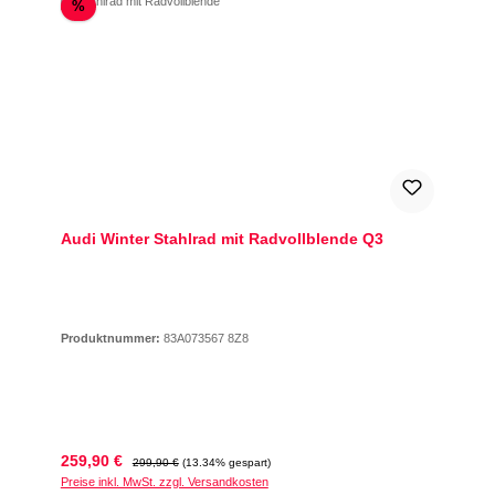
Rabatt
%
Audi Winter Stahlrad mit Radvollblende Q3
Produktnummer:
83A073567 8Z8
Verkaufspreis:
Regulärer Preis:
259,90 €
299,90 €
(13.34% gespart)
Preise inkl. MwSt. zzgl. Versandkosten