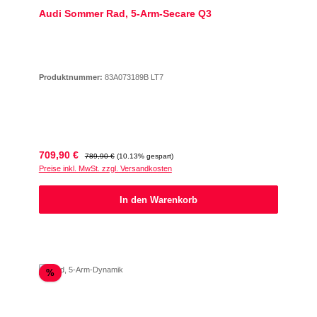
Audi Sommer Rad, 5-Arm-Secare Q3
Produktnummer:
83A073189B LT7
Verkaufspreis:
Regulärer Preis:
709,90 €
789,90 €
(10.13% gespart)
Preise inkl. MwSt. zzgl. Versandkosten
In den Warenkorb
Rabatt
%