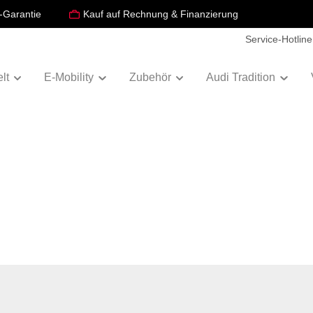
-Garantie
Kauf auf Rechnung & Finanzierung
Service-Hotline
lt
E-Mobility
Zubehör
Audi Tradition