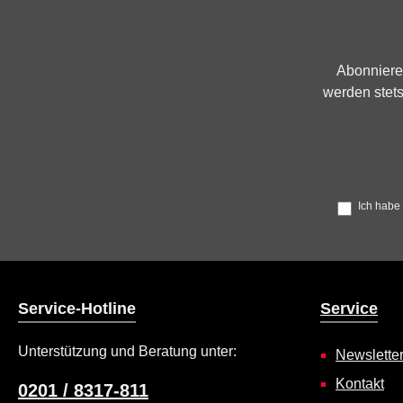
Verbrennungsmotorenöle, Getriebeöle,
Ölfilter und beim Ölwechsel regelmäßig
anfallende ölhaltige Abfälle. Zu diesem
Zweck haben wir an unserem Firmensitz
Abonniere
eine Altölannahmestelle eingerichtet. Die
werden stets
Altöle können während unserer
Öffnungszeiten bei: Audi Zentrum Essen,
Altendorferstr. 50, 45143 Essen,
zurückgegeben werden. Dabei können
Sie das Altöl in der Menge bei uns
zurückgeben, welche der bei uns
Ich habe
gekauften Menge entspricht.
Service-Hotline
Service
Unterstützung und Beratung unter:
Newslette
Kontakt
0201 / 8317-811