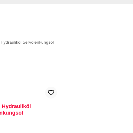
t
l Hydrauliköl
enkungsöl