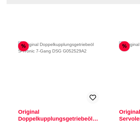
Rabatt
Rabat
%
%
Original
Origina
Doppelkupplungsgetriebeöl
Servol
S-Tronic 7-Gang DSG
G052529A2