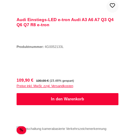
Audi Einstiegs-LED e-tron Audi A3 A6 A7 Q3 Q4
Q6 Q7 R8 e-tron
Produktnummer:
4G0052133L
Verkaufspreis:
Regulärer Preis:
109,90 €
130,00 €
(15.46% gespart)
Preise inkl. MwSt. zzgl. Versandkosten
In den Warenkorb
Rabatt
%