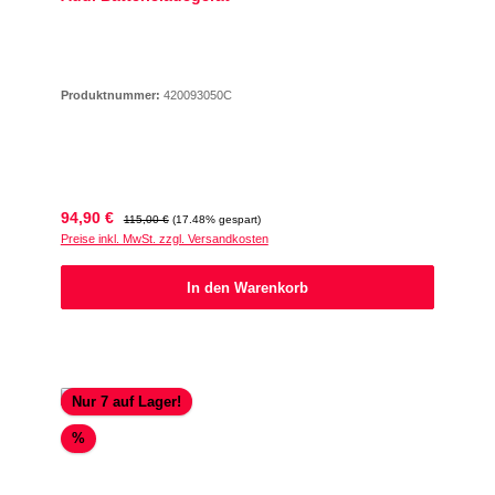
Produktnummer:
420093050C
Verkaufspreis:
Regulärer Preis:
94,90 €
115,00 €
(17.48% gespart)
Preise inkl. MwSt. zzgl. Versandkosten
In den Warenkorb
Nur 7 auf Lager!
Rabatt
%