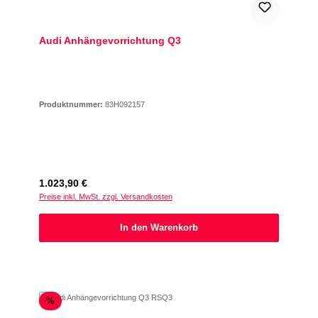
Audi Anhängevorrichtung Q3
Produktnummer:
83H092157
Regulärer Preis:
1.023,90 €
Preise inkl. MwSt. zzgl. Versandkosten
In den Warenkorb
Rabatt
%