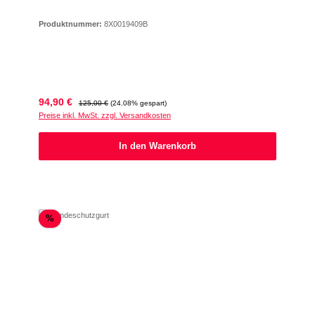
Produktnummer:
8X0019409B
Verkaufspreis:
Regulärer Preis:
94,90 €
125,00 €
(24.08% gespart)
Preise inkl. MwSt. zzgl. Versandkosten
In den Warenkorb
Rabatt
%