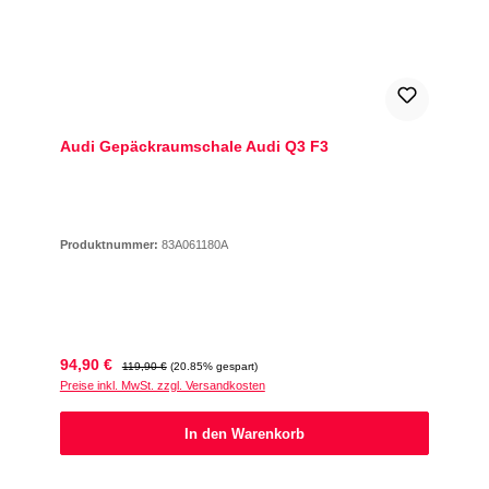
Audi Gepäckraumschale Audi Q3 F3
Produktnummer:
83A061180A
Verkaufspreis:
Regulärer Preis:
94,90 €
119,90 €
(20.85% gespart)
Preise inkl. MwSt. zzgl. Versandkosten
In den Warenkorb