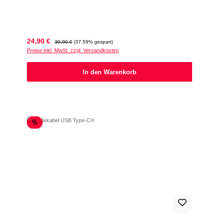
Verkaufspreis:
Regulärer Preis:
24,90 €
39,90 €
(37.59% gespart)
Preise inkl. MwSt. zzgl. Versandkosten
In den Warenkorb
Rabatt
%