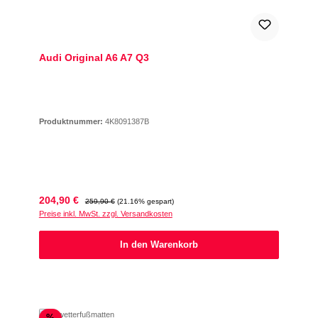
Audi Original A6 A7 Q3
Produktnummer:
4K8091387B
Verkaufspreis:
Regulärer Preis:
204,90 €
259,90 €
(21.16% gespart)
Preise inkl. MwSt. zzgl. Versandkosten
In den Warenkorb
Rabatt
%