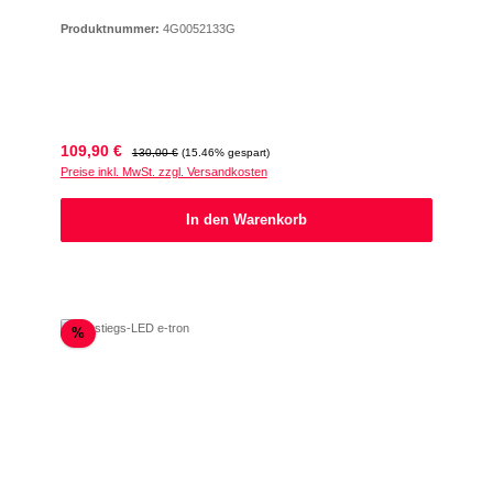
Produktnummer:
4G0052133G
Verkaufspreis:
Regulärer Preis:
109,90 €
130,00 €
(15.46% gespart)
Preise inkl. MwSt. zzgl. Versandkosten
In den Warenkorb
Rabatt
%