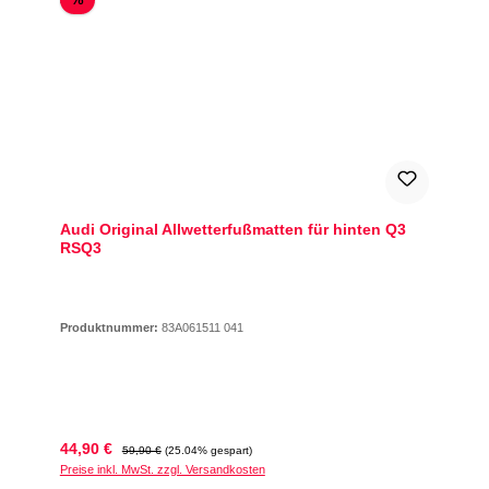
Audi Original Allwetterfußmatten für hinten Q3
RSQ3
Produktnummer:
83A061511 041
Verkaufspreis:
Regulärer Preis:
44,90 €
59,90 €
(25.04% gespart)
Preise inkl. MwSt. zzgl. Versandkosten