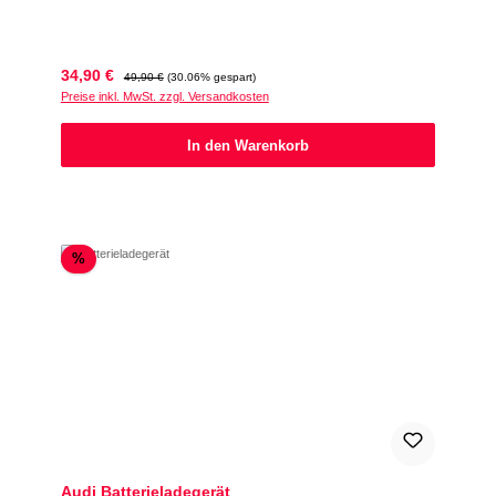
Verkaufspreis:
Regulärer Preis:
34,90 €
49,90 €
(30.06% gespart)
Preise inkl. MwSt. zzgl. Versandkosten
In den Warenkorb
Rabatt
%
Audi Batterieladegerät