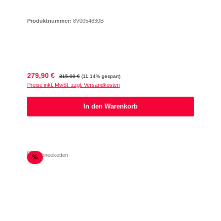
Produktnummer:
8V0054630B
Verkaufspreis:
Regulärer Preis:
279,90 €
315,00 €
(11.14% gespart)
Preise inkl. MwSt. zzgl. Versandkosten
In den Warenkorb
Rabatt
%