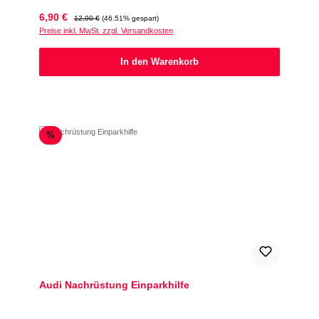
Verkaufspreis:
Regulärer Preis:
6,90 €
12,90 €
(46.51% gespart)
Preise inkl. MwSt. zzgl. Versandkosten
In den Warenkorb
Rabatt
%
Audi Nachrüstung Einparkhilfe