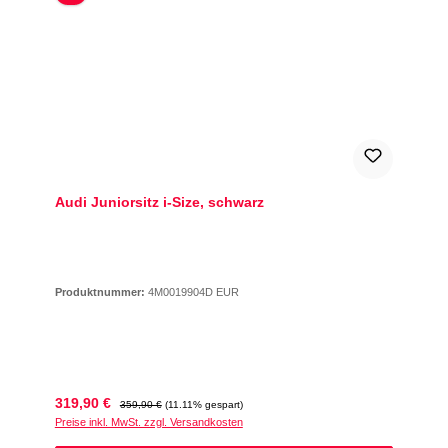
Audi Juniorsitz i-Size, schwarz
Produktnummer:
4M0019904D EUR
Verkaufspreis:
Regulärer Preis:
319,90 €
359,90 €
(11.11% gespart)
Preise inkl. MwSt. zzgl. Versandkosten