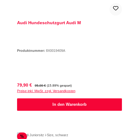
Audi Hundeschutzgurt Audi M
Produktnummer:
8X0019409A
Verkaufspreis:
Regulärer Preis:
79,90 €
95,00 €
(15.89% gespart)
Preise inkl. MwSt. zzgl. Versandkosten
In den Warenkorb
Rabatt
%