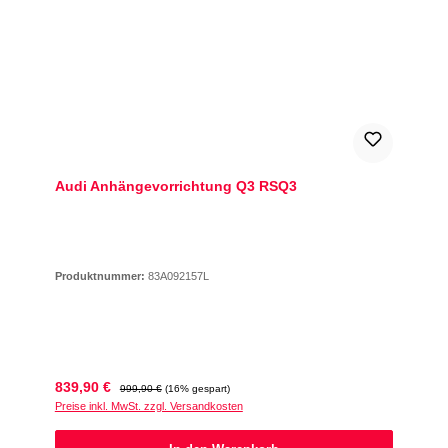
Audi Anhängevorrichtung Q3 RSQ3
Produktnummer:
83A092157L
Verkaufspreis:
Regulärer Preis:
839,90 €
999,90 €
(16% gespart)
Preise inkl. MwSt. zzgl. Versandkosten