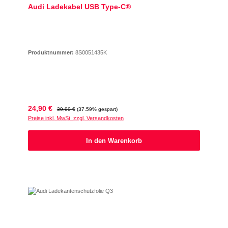
Audi Ladekabel USB Type-C®
Produktnummer:
8S0051435K
Verkaufspreis:
Regulärer Preis:
24,90 €
39,90 €
(37.59% gespart)
Preise inkl. MwSt. zzgl. Versandkosten
In den Warenkorb