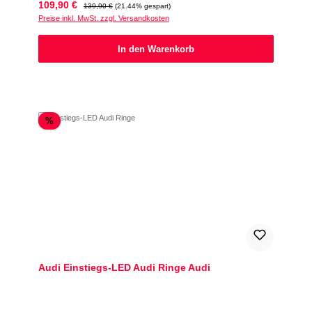
Verkaufspreis:
Regulärer Preis:
109,90 €
139,90 €
(21.44% gespart)
Preise inkl. MwSt. zzgl. Versandkosten
In den Warenkorb
Rabatt
%
Audi Einstiegs-LED Audi Ringe Audi