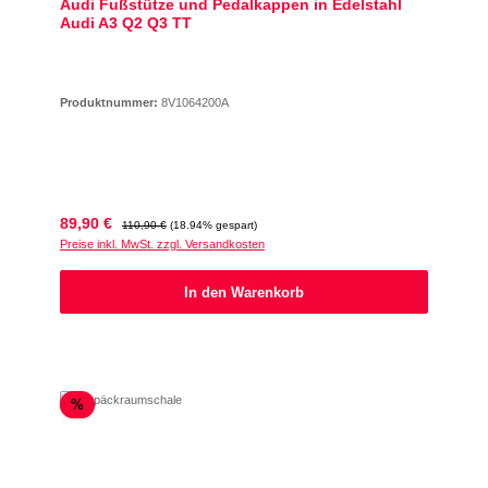
Audi Fußstütze und Pedalkappen in Edelstahl
Audi A3 Q2 Q3 TT
Produktnummer:
8V1064200A
Verkaufspreis:
Regulärer Preis:
89,90 €
110,90 €
(18.94% gespart)
Preise inkl. MwSt. zzgl. Versandkosten
In den Warenkorb
Rabatt
%