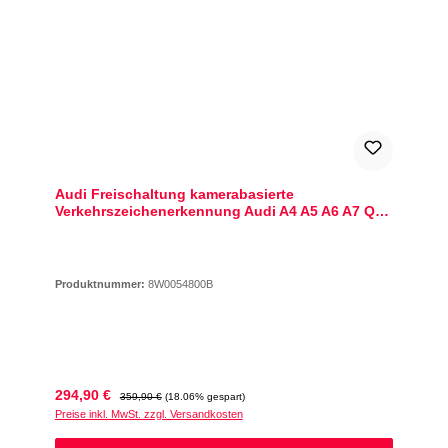
Audi Freischaltung kamerabasierte
Verkehrszeichenerkennung Audi A4 A5 A6 A7 Q3
Q5 Q7 Q8 TT
Produktnummer:
8W0054800B
Verkaufspreis:
Regulärer Preis:
294,90 €
359,90 €
(18.06% gespart)
Preise inkl. MwSt. zzgl. Versandkosten