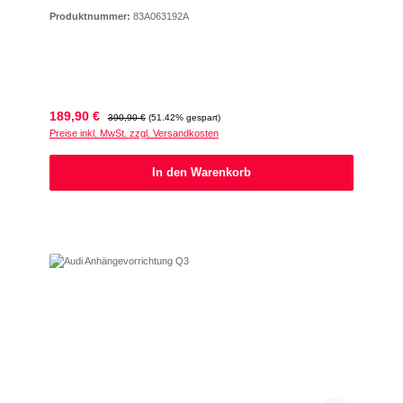
Produktnummer:
83A063192A
Verkaufspreis:
Regulärer Preis:
189,90 €
390,90 €
(51.42% gespart)
Preise inkl. MwSt. zzgl. Versandkosten
In den Warenkorb