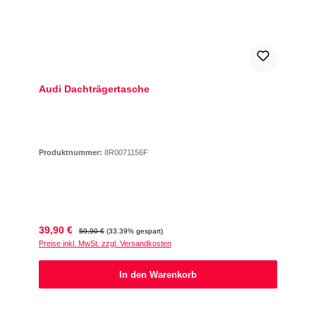
Audi Dachträgertasche
Produktnummer:
8R0071156F
Verkaufspreis:
Regulärer Preis:
39,90 €
59,90 €
(33.39% gespart)
Preise inkl. MwSt. zzgl. Versandkosten
In den Warenkorb