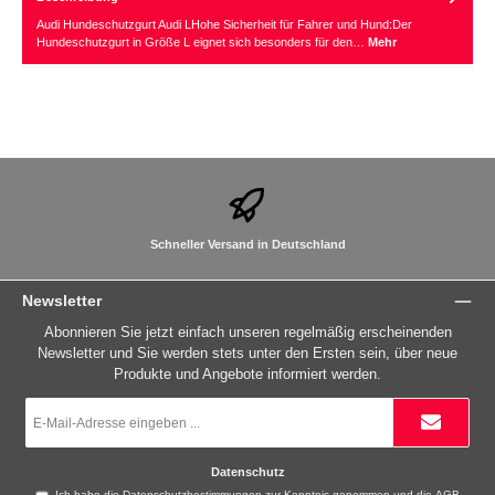
Audi Hundeschutzgurt Audi LHohe Sicherheit für Fahrer und Hund:Der
Hundeschutzgurt in Größe L eignet sich besonders für den…
Mehr
Schneller Versand in Deutschland
Newsletter
Abonnieren Sie jetzt einfach unseren regelmäßig erscheinenden
Newsletter und Sie werden stets unter den Ersten sein, über neue
Produkte und Angebote informiert werden.
E-
Mail-
Adresse
*
Datenschutz
Ich habe die
Datenschutzbestimmungen
zur Kenntnis genommen und die
AGB