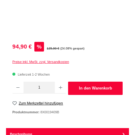
Verkaufspreis:
94,90 €
%
Regulärer Preis:
125,00 €
(24.08% gespart)
Preise inkl. MwSt. zzgl. Versandkosten
Lieferzeit 1-2 Wochen
Produkt Anzahl: Gib den gewünschten Wert ein oder benutze die Schaltflächen um d
In den Warenkorb
Zum Merkzettel hinzufügen
Produktnummer:
8X0019409B
Beschreibung