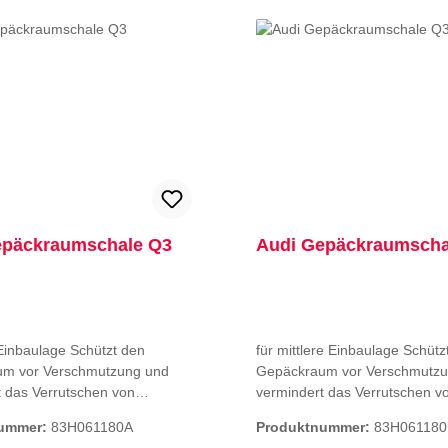
em Kunststoff mit
höchsten Ladeboden-Höhenein
teil gefertigt und kann somit
Bei der höchsten Ladeposition
rechter Entsorgung recycelt
eingeschränkter Passgenauigk
ferumfang: 1
Hinweise: nur für
on Avant geeignet nicht
di A6 e-tron Sportback
S6 Avant e-tron 2025
epäckraumschale Q3
Audi Gepäckraumscha
ulage Schützt den
für mittlere Einbaulage Schützt den
m vor Verschmutzung und
Gepäckraum vor Verschmutzu
t das Verrutschen von
vermindert das Verrutschen v
ut. Der maßgefertigte
Transportgut. Der maßgefertig
nummer:
83H061180A
Produktnummer:
83H061180
mschutz, abwaschbar und
Kofferraumschutz, abwaschba