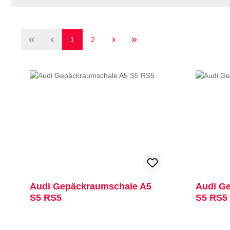
Seite
Seite
1
2
Audi Gepäckraumschale A5
Audi G
S5 RS5
S5 RS5