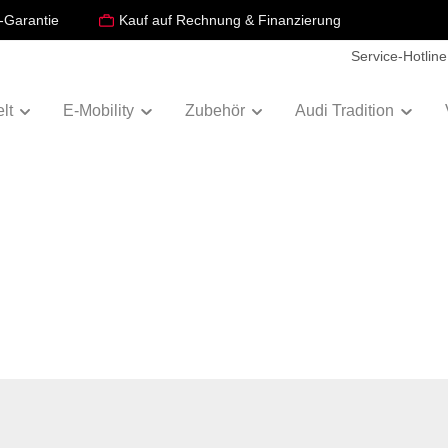
-Garantie
Kauf auf Rechnung & Finanzierung
Service-Hotline
lt
E-Mobility
Zubehör
Audi Tradition