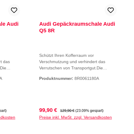
d A6
Audi A6 Limousine e-hybrid geeignet
net
Modelle A6 Limousine (C9) 2026
le Audi
Audi Gepäckraumschale Audi
Q5 8R
Schützt Ihren Kofferraum vor
t das
Verschmutzung und verhindert das
.Die
Verrutschen von Transportgut.Die
 mit einem
praktische Gepäckraumschale mit einem
A
Produktnummer:
8R0061180A
r
umlaufenden Rand schützt vor
sen des
Verunreinigung und Durchnässen des
abile
Gepäckraumbodens. Sie ist wasserdicht
ht. Die
und reduziert durch das integrierte
chen der
Muster das Verrutschen der
Verkaufspreis:
Regulärer Preis:
99,90 €
art)
129,90 €
(23.09% gespart)
rumfang: 1
Ladung.Farbe: anthrazit
ndkosten
Preise inkl. MwSt. zzgl. Versandkosten
r für
umschale
b
In den Warenkorb
eren und