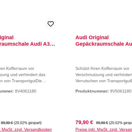
iginal
Audi Original
raumschale Audi A3
Gepäckraumschale Au
 8V
S3 RS3 8V
ren Kofferraum vor
Schützt Ihren Kofferraum vor
zung und verhindert das
Verschmutzung und verhinder
en von TransportgutDie
Verrutschen von Transportgut
e Gepäckraumschale mit einem
praktische Gepäckraumschale
nummer:
8V4061180
Produktnummer:
8V5061180
en Rand schützt vor
umlaufenden Rand schützt vo
igung und Durchnässen des
Verunreinigung und Durchnäs
mbodens. Sie ist wasserdicht
Gepäckraumbodens. Sie ist w
ert durch das integrierte
und reduziert durch das integr
s Verrutschen der
Muster das Verrutschen der
preis:
Regulärer Preis:
Verkaufspreis:
Regulärer Preis:
79,90 €
99,90 €
(20.02% gespart)
99,90 €
(20.02% gespa
rbe: anthrazit Hinweis: Nur
Ladung. Farbe:anthrazit
l. MwSt. zzgl. Versandkosten
Preise inkl. MwSt. zzgl. Versa
dung mit Gepäckraumboden in