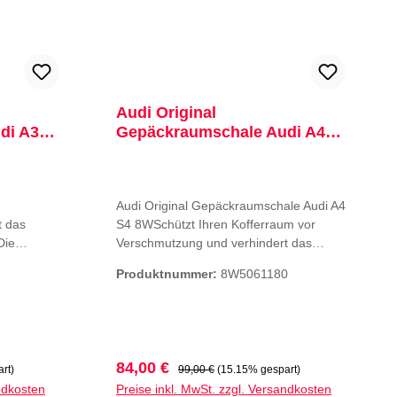
Audi Original
di A3
Gepäckraumschale Audi A4
S4 8W
Audi Original Gepäckraumschale Audi A4
t das
S4 8WSchützt Ihren Kofferraum vor
Die
Verschmutzung und verhindert das
 mit einem
Verrutschen von TransportgutDie
Produktnummer:
8W5061180
r
praktische Gepäckraumschale mit einem
sen des
umlaufenden Rand schützt vor
asserdicht
Verunreinigung und Durchnässen des
ierte
Gepäckraumbodens. Sie ist wasserdicht
und reduziert durch das integrierte
Verkaufspreis:
Regulärer Preis:
84,00 €
rt)
99,00 €
(15.15% gespart)
Muster das Verrutschen der
ndkosten
Preise inkl. MwSt. zzgl. Versandkosten
Ladung. Farbe: Schwarz