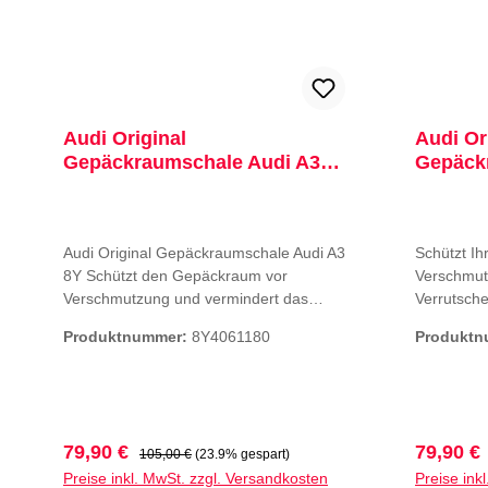
Audi Original
Audi Or
Gepäckraumschale Audi A3
Gepäck
8Y
S3 RS3
Audi Original Gepäckraumschale Audi A3
Schützt Ih
8Y Schützt den Gepäckraum vor
Verschmut
Verschmutzung und vermindert das
Verrutsch
Verrutschen von TransportgutDie
praktisch
Produktnummer:
8Y4061180
Produkt
praktische Gepäckraumschale mit einem
umlaufend
umlaufenden Rand schützt vor
Verunrein
Verunreinigung und Durchnässen des
Gepäckrau
Kofferraumbodens. Die formstabile
und reduzi
Kunststoffschale ist wasserdicht. Die
Muster da
Verkaufspreis:
Regulärer Preis:
Verkaufs
79,90 €
79,90 €
105,00 €
(23.9% gespart)
Struktur reduziert das Verrutschen der
Ladung. Fa
Preise inkl. MwSt. zzgl. Versandkosten
Preise ink
Ladung. Farbe:Anthrazit mit farbigem
in Verbin