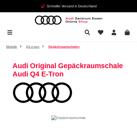
Zum Hauptinhalt springen
Schneller Versand in Deutschland
Modelle
Q4 e-tron
Gepäckraumschalen
Audi Original Gepäckraumschale
Audi Q4 E-Tron
Bildergalerie überspringen