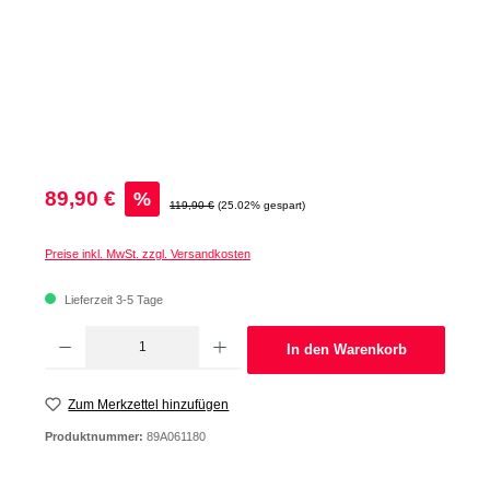
Verkaufspreis:
89,90 €
%
Regulärer Preis:
119,90 €
(25.02% gespart)
Preise inkl. MwSt. zzgl. Versandkosten
Lieferzeit 3-5 Tage
Produkt Anzahl: Gib den gewünschten Wert ein oder benutze die Schaltflächen um d
In den Warenkorb
Zum Merkzettel hinzufügen
Produktnummer:
89A061180