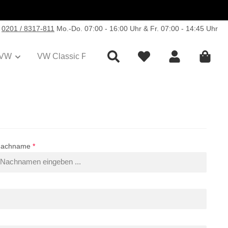
0201 / 8317-811
Mo.-Do. 07:00 - 16:00 Uhr & Fr. 07:00 - 14:45 Uhr
VW
VW Classic Parts
Sale
Collection
Nachname
*