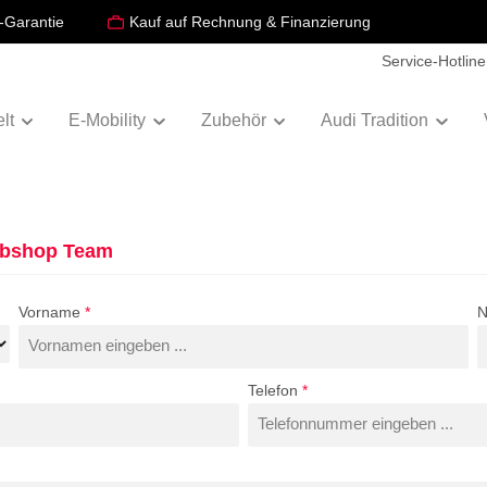
-Garantie
Kauf auf Rechnung & Finanzierung
Service-Hotline
lt
E-Mobility
Zubehör
Audi Tradition
ebshop Team
Vorname
*
Telefon
*