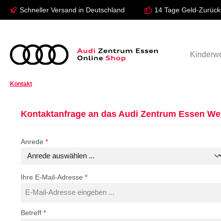
Schneller Versand in Deutschland
14 Tage Geld-Zurück
 Hauptinhalt springen
Zur Suche springen
Zur Hauptnavigation springen
Modelle
Bekleidung
Kinderwe
Kontakt
Kontaktanfrage an das Audi Zentrum Essen W
Anrede
*
Ihre E-Mail-Adresse
*
Betreff
*