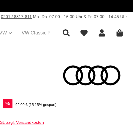
0201 / 8317-811
Mo.-Do. 07:00 - 16:00 Uhr & Fr. 07:00 - 14:45 Uhr
VW
VW Classic Parts
Sale
Collection
€
%
Regulärer Preis:
99,00 €
(15.15% gespart)
wSt. zzgl. Versandkosten