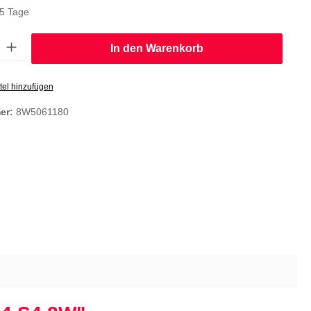
-5 Tage
: Gib den gewünschten Wert ein oder benutze die Schaltflächen um die
In den Warenkorb
tel hinzufügen
er:
8W5061180