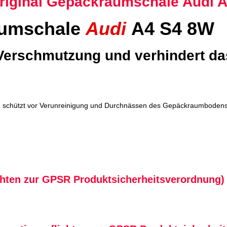
Original Gepäckraumschale Audi 
aumschale
Audi
A4 S4 8W
 Verschmutzung und verhindert da
chützt vor Verunreinigung und Durchnässen des Gepäckraumbodens. Si
chten zur GPSR Produktsicherheitsverordnung)