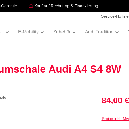
-Garantie
Kauf auf Rechnung & Finanzierung
Service-Hotline
lt
E-Mobility
Zubehör
Audi Tradition
aumschale Audi A4 S4 8W
Verkaufspreis:
84,00 
Preise inkl. M