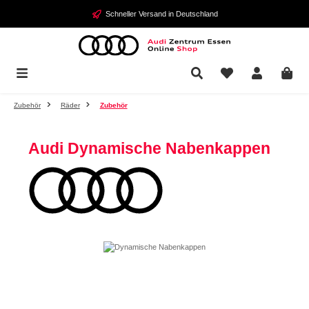
Zum Hauptinhalt springen
Schneller Versand in Deutschland
Zubehör
Räder
Zubehör
Audi Dynamische Nabenkappen
Bildergalerie überspringen