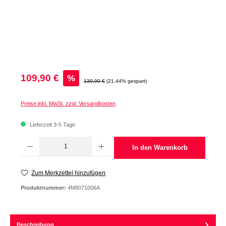
Verkaufspreis:
109,90 €
%
Regulärer Preis:
139,90 €
(21.44% gespart)
Preise inkl. MwSt. zzgl. Versandkosten
Lieferzeit 3-5 Tage
Produkt Anzahl: Gib den gewünschten Wert ein oder benutze die Schaltflächen um d
In den Warenkorb
Zum Merkzettel hinzufügen
Produktnummer:
4M8071006A
Beschreibung