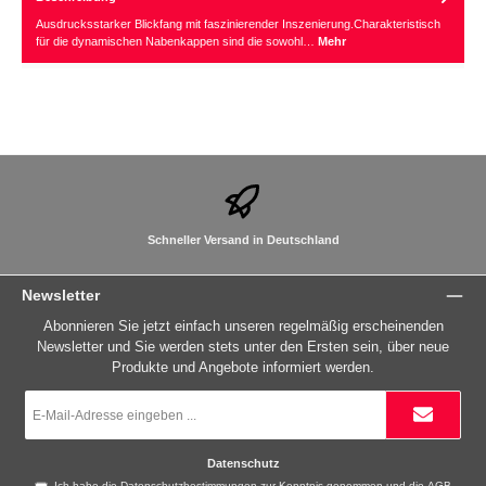
Ausdrucksstarker Blickfang mit faszinierender Inszenierung.Charakteristisch
für die dynamischen Nabenkappen sind die sowohl…
Mehr
Schneller Versand in Deutschland
Newsletter
Abonnieren Sie jetzt einfach unseren regelmäßig erscheinenden
Newsletter und Sie werden stets unter den Ersten sein, über neue
Produkte und Angebote informiert werden.
E-
Mail-
Adresse
*
Datenschutz
Ich habe die
Datenschutzbestimmungen
zur Kenntnis genommen und die
AGB