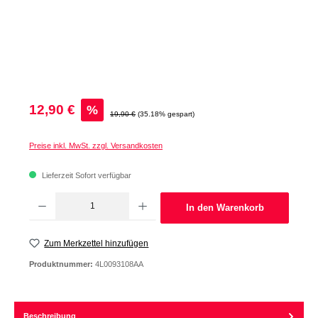
Verkaufspreis:
12,90 €
%
Regulärer Preis:
19,90 €
(35.18% gespart)
Preise inkl. MwSt. zzgl. Versandkosten
Lieferzeit Sofort verfügbar
Produkt Anzahl: Gib den gewünschten Wert ein oder benutze die Schaltflächen um d
In den Warenkorb
Zum Merkzettel hinzufügen
Produktnummer:
4L0093108AA
Beschreibung