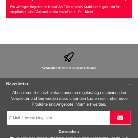
Ein wichtiger Begleiter im Notfall:Als Führer eines Kraftfahrzeuges sind Sie
verpflichtet, eine Verbandtasche mitzuführen. D…
Mehr
Schneller Versand in Deutschland
Newsletter
Abonnieren Sie jetzt einfach unseren regelmäßig erscheinenden
Newsletter und Sie werden stets unter den Ersten sein, über neue
Produkte und Angebote informiert werden.
E-
Mail-
Adresse
*
Datenschutz
Ich habe die
Datenschutzbestimmungen
zur Kenntnis genommen und die
AGB