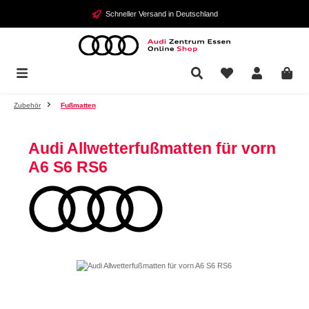
Zum Hauptinhalt springen
Schneller Versand in Deutschland
Zubehör
Fußmatten
Audi Allwetterfußmatten für vorn
A6 S6 RS6
Bildergalerie überspringen