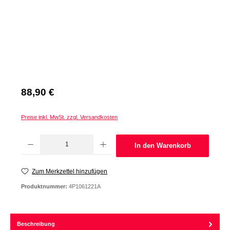
Regulärer Preis:
88,90 €
Preise inkl. MwSt. zzgl. Versandkosten
Produkt Anzahl: Gib den gewünschten Wert ein oder benutze die Schaltflächen um d
In den Warenkorb
Zum Merkzettel hinzufügen
Produktnummer:
4P1061221A
Beschreibung