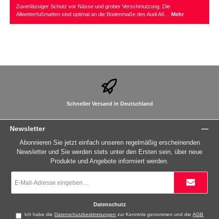
Zuverlässiger Schutz vor Nässe und grober Verschmutzung. Die
Allwetterfußmatten sind optimal an die Bodenmaße des Audi A6…
Mehr
Schneller Versand in Deutschland
Newsletter
Abonnieren Sie jetzt einfach unseren regelmäßig erscheinenden
Newsletter und Sie werden stets unter den Ersten sein, über neue
Produkte und Angebote informiert werden.
E-
Mail-
Adresse
*
Datenschutz
Ich habe die
Datenschutzbestimmungen
zur Kenntnis genommen und die
AGB