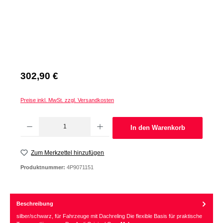
Regulärer Preis:
302,90 €
Preise inkl. MwSt. zzgl. Versandkosten
Produkt Anzahl: Gib den gewünschten Wert ein oder benutze die Schaltflächen um d
In den Warenkorb
Zum Merkzettel hinzufügen
Produktnummer:
4P9071151
Beschreibung
silber/schwarz, für Fahrzeuge mit Dachreling Die flexible Basis für praktische