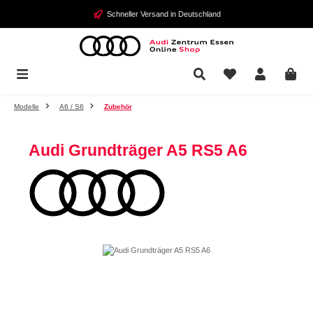
Zum Hauptinhalt springen
Schneller Versand in Deutschland
Modelle
A6 / S6
Zubehör
Audi Grundträger A5 RS5 A6
Bildergalerie überspringen