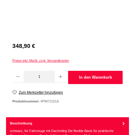
Regulärer Preis:
348,90 €
Preise inkl. MwSt. zzgl. Versandkosten
Produkt Anzahl: Gib den gewünschten Wert ein oder benutze die Schaltflächen um d
In den Warenkorb
Zum Merkzettel hinzufügen
Produktnummer:
4P9071151A
Beschreibung
schwarz, für Fahrzeuge mit Dachreling Die flexible Basis für praktische