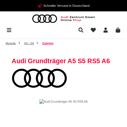
Zum Hauptinhalt springen
Schneller Versand in Deutschland
Modelle
A6 / S6
Zubehör
Audi Grundträger A5 S5 RS5 A6
Bildergalerie überspringen