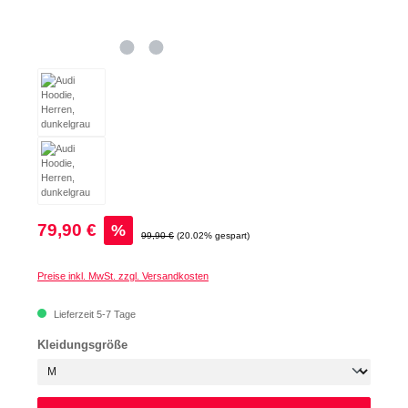
Verkaufspreis:
79,90 €
%
Regulärer Preis:
99,90 €
(20.02% gespart)
Preise inkl. MwSt. zzgl. Versandkosten
Lieferzeit 5-7 Tage
auswählen
Kleidungsgröße