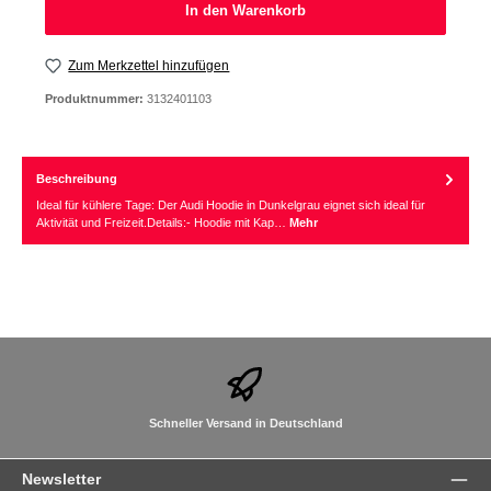
In den Warenkorb
Zum Merkzettel hinzufügen
Produktnummer:
3132401103
Beschreibung
Ideal für kühlere Tage: Der Audi Hoodie in Dunkelgrau eignet sich ideal für
Aktivität und Freizeit.Details:- Hoodie mit Kap…
Mehr
Schneller Versand in Deutschland
Newsletter