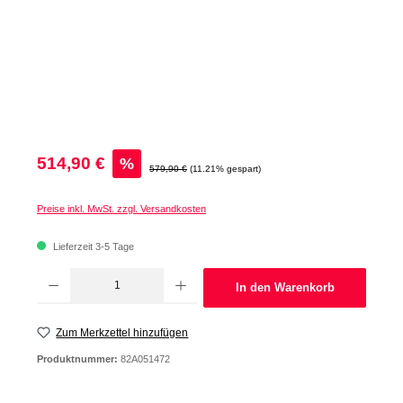
Verkaufspreis:
514,90 €
%
Regulärer Preis:
579,90 €
(11.21% gespart)
Preise inkl. MwSt. zzgl. Versandkosten
Lieferzeit 3-5 Tage
Produkt Anzahl: Gib den gewünschten Wert ein oder benutze die Schaltflächen um d
In den Warenkorb
Zum Merkzettel hinzufügen
Produktnummer:
82A051472