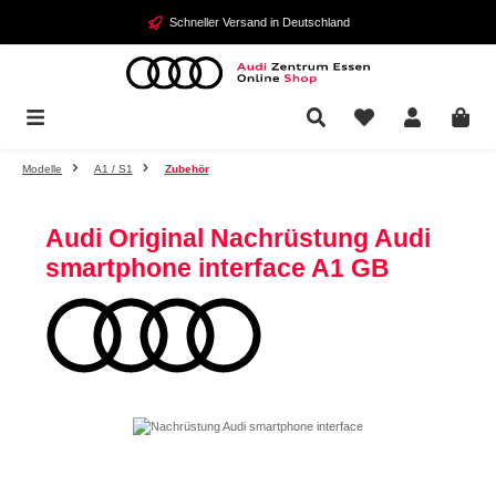
Zum Hauptinhalt springen
Schneller Versand in Deutschland
Modelle
A1 / S1
Zubehör
Audi Original Nachrüstung Audi
smartphone interface A1 GB
Bildergalerie überspringen