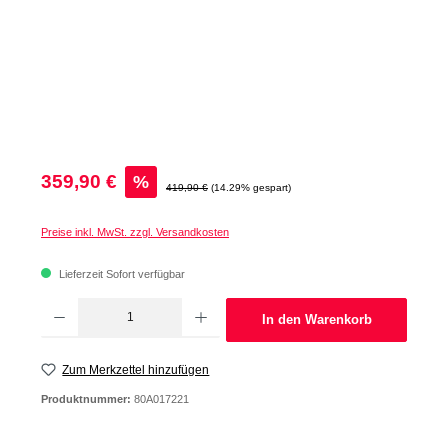
Verkaufspreis:
359,90 €
%
Regulärer Preis:
419,90 €
(14.29% gespart)
Preise inkl. MwSt. zzgl. Versandkosten
Lieferzeit Sofort verfügbar
Produkt Anzahl: Gib den gewünschten Wert ein oder benutze die Schaltflächen um d
In den Warenkorb
Zum Merkzettel hinzufügen
Produktnummer:
80A017221