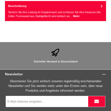
Beschreibung
Sichern Sie Ihre Ladung im Gepäckraum und schützen Sie Ihre Insassen.Die
Gitter-Trennwand aus Stahlgeflecht wird einfach an…
Mehr
Schneller Versand in Deutschland
Newsletter
Abonnieren Sie jetzt einfach unseren regelmäßig erscheinenden
Newsletter und Sie werden stets unter den Ersten sein, über neue
Produkte und Angebote informiert werden.
E-
Mail-
Adresse
*