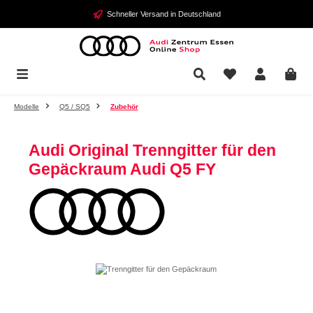
Zum Hauptinhalt springen
Schneller Versand in Deutschland
Modelle
Q5 / SQ5
Zubehör
Audi Original Trenngitter für den
Gepäckraum Audi Q5 FY
Bildergalerie überspringen