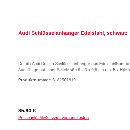
Audi Schlüsselanhänger Edelstahl, schwarz
Details:Audi Design Schlüsselanhänger aus EdelstahlKontra
Audi Ringe auf einer SeiteMaße:9 x 3 x 0,5 cm (L x B x H)Ma
Produktnummer:
3182501810
Regulärer Preis:
35,90 €
Preise inkl. MwSt. zzgl. Versandkosten