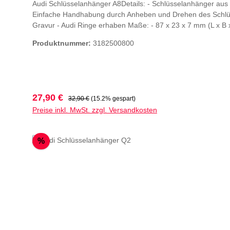
Audi Schlüsselanhänger A8Details: - Schlüsselanhänger aus M
Einfache Handhabung durch Anheben und Drehen des Schlüss
Gravur - Audi Ringe erhaben Maße: - 87 x 23 x 7 mm (L x B x 
Produktnummer:
3182500800
Verkaufspreis:
Regulärer Preis:
27,90 €
32,90 €
(15.2% gespart)
Preise inkl. MwSt. zzgl. Versandkosten
Rabatt
%