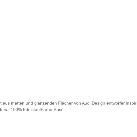
st aus matten und glänzenden FlächenVon Audi Design entworfenInspiri
aterial:100% EdelstahlFarbe:Rosé