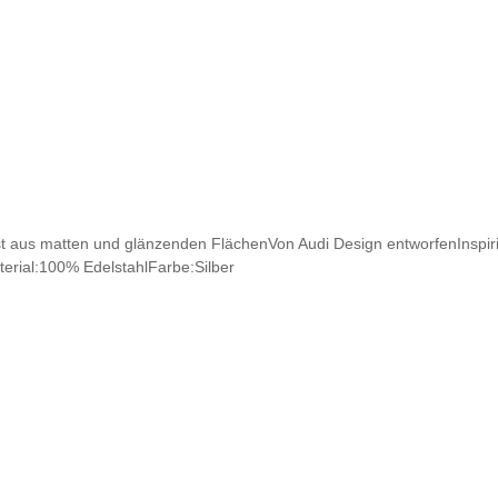
st aus matten und glänzenden FlächenVon Audi Design entworfenInspiri
terial:100% EdelstahlFarbe:Silber
In den Warenkorb