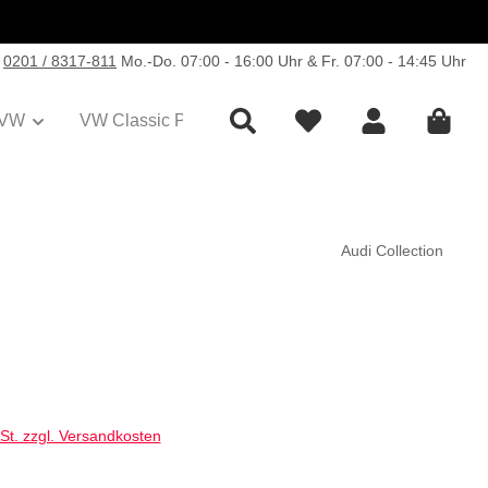
0201 / 8317-811
Mo.-Do. 07:00 - 16:00 Uhr & Fr. 07:00 - 14:45 Uhr
VW
VW Classic Parts
Sale
Collection
Audi Collection
s:
€
wSt. zzgl. Versandkosten