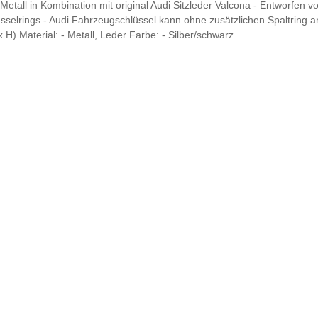
etall in Kombination mit original Audi Sitzleder Valcona - Entworfen 
elrings - Audi Fahrzeugschlüssel kann ohne zusätzlichen Spaltring a
H) Material: - Metall, Leder Farbe: - Silber/schwarz
In den Warenkorb