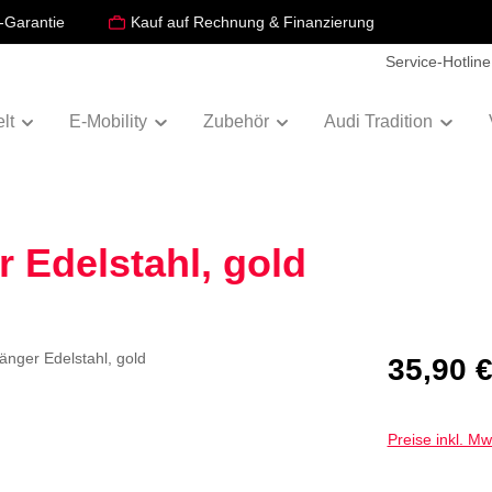
-Garantie
Kauf auf Rechnung & Finanzierung
Service-Hotline
lt
E-Mobility
Zubehör
Audi Tradition
 Edelstahl, gold
Regulärer Prei
35,90 
Preise inkl. M