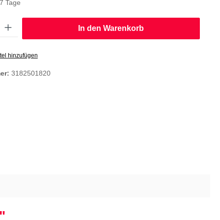
-7 Tage
: Gib den gewünschten Wert ein oder benutze die Schaltflächen um die
In den Warenkorb
tel hinzufügen
er:
3182501820
"