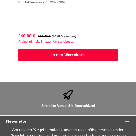
Produktnummer:
3132400904
Verkaufspreis:
Regulärer Preis:
249,90 €
299,90 €
(16.67% gespart)
Preise inkl. MwSt. zzgl. Versandkosten
In den Warenkorb
Schneller Versand in Deutschland
Newsletter
Abonnieren Sie jetzt einfach unseren regelmäßig erscheinenden
Newsletter und Sie werden stets unter den Ersten sein, über neue