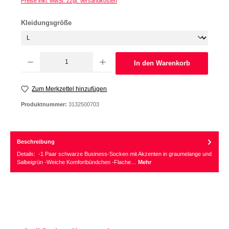
Preise inkl. MwSt. zzgl. Versandkosten
auswählen
Kleidungsgröße
Produkt Anzahl: Gib den gewünschten Wert ein oder benutze die Schaltflächen um d
In den Warenkorb
Zum Merkzettel hinzufügen
Produktnummer:
3132500703
Beschreibung
Details: -1 Paar schwarze Business-Socken mit Akzenten in graumelange und
Salbeigrün -Weiche Komfortbündchen -Flache…
Mehr