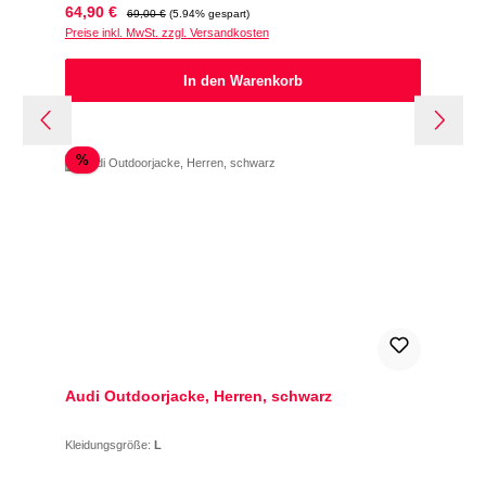
Verkaufspreis:
Regulärer Preis:
64,90 €
69,00 €
(5.94% gespart)
Preise inkl. MwSt. zzgl. Versandkosten
In den Warenkorb
Rabatt
%
Audi Outdoorjacke, Herren, schwarz
Kleidungsgröße:
L