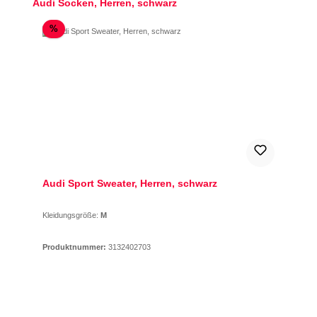
Produktgalerie überspringen
Audi Socken, Herren, schwarz
Rabatt
%
Audi Sport Sweater, Herren, schwarz
Kleidungsgröße:
M
Produktnummer:
3132402703