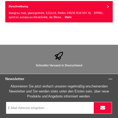
Beschreibung
titangrau matt, glanzgedreht, 8,5Jx19, Reifen 245/35 R19 93Y XL EPREL:
eprel.ec.europa.eu Attraktivität, die Blicke…
Mehr
Schneller Versand in Deutschland
Newsletter
Abonnieren Sie jetzt einfach unseren regelmäßig erscheinenden
Newsletter und Sie werden stets unter den Ersten sein, über neue
Produkte und Angebote informiert werden.
E-
Mail-
Adresse
*