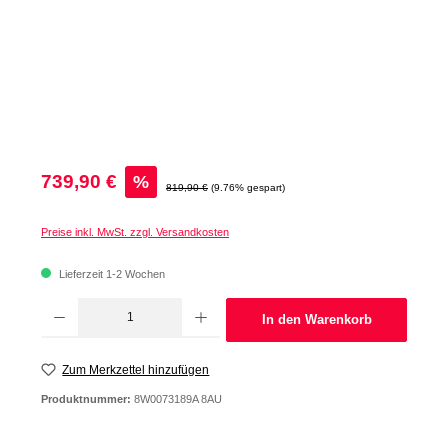
Verkaufspreis:
739,90 €
%
Regulärer Preis:
819,90 €
(9.76% gespart)
Preise inkl. MwSt. zzgl. Versandkosten
Lieferzeit 1-2 Wochen
Produkt Anzahl: Gib den gewünschten Wert ein oder benutze die Schaltflächen um d
In den Warenkorb
Zum Merkzettel hinzufügen
Produktnummer:
8W0073189A 8AU