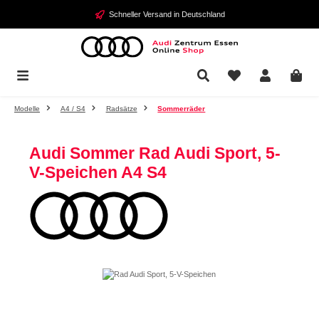
Zum Hauptinhalt springen
Schneller Versand in Deutschland
Modelle
A4 / S4
Radsätze
Sommerräder
Audi Sommer Rad Audi Sport, 5-
V-Speichen A4 S4
Bildergalerie überspringen