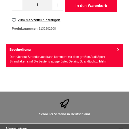
Produkt Anzahl: Gib den gewünschten Wert ein oder benutze die Schaltflächen um d
In den Warenkorb
Zum Merkzettel hinzufügen
Produktnummer:
3132302200
Beschreibung
Der nächste Strandurlaub kann kommen: mit dem großen Audi Sport
Strandlaken sind Sie bestens ausgerüstet:Details: Strandtuch…
Mehr
Schneller Versand in Deutschland
Newsletter