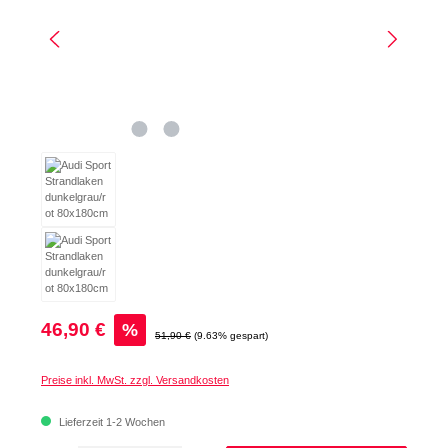
Verkaufspreis:
46,90 €
%
Regulärer Preis:
51,90 €
(9.63% gespart)
Preise inkl. MwSt. zzgl. Versandkosten
Lieferzeit 1-2 Wochen