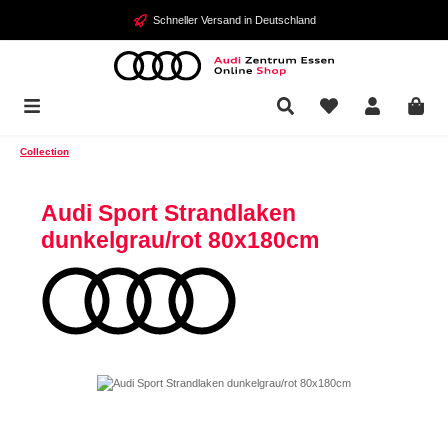
Zum Hauptinhalt springen
Schneller Versand in Deutschland
Collection
Audi Sport Strandlaken
dunkelgrau/rot 80x180cm
Bildergalerie überspringen