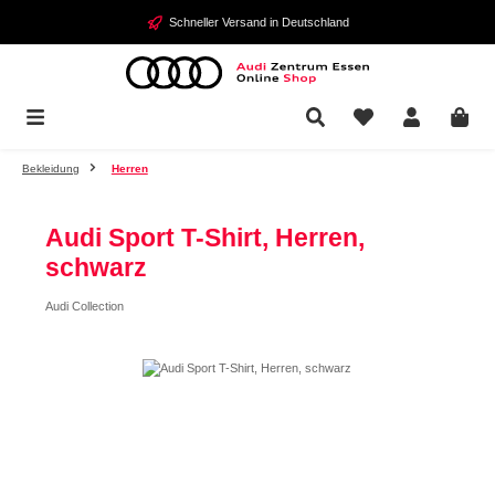
Zum Hauptinhalt springen
Schneller Versand in Deutschland
Bekleidung
Herren
Audi Sport T-Shirt, Herren,
schwarz
Audi Collection
Bildergalerie überspringen