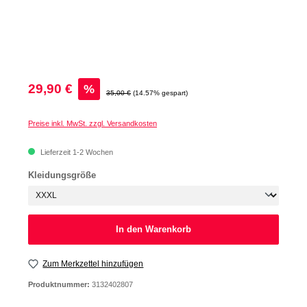
Verkaufspreis:
29,90 €
%
Regulärer Preis:
35,00 €
(14.57% gespart)
Preise inkl. MwSt. zzgl. Versandkosten
Lieferzeit 1-2 Wochen
auswählen
Kleidungsgröße
In den Warenkorb
Zum Merkzettel hinzufügen
Produktnummer:
3132402807