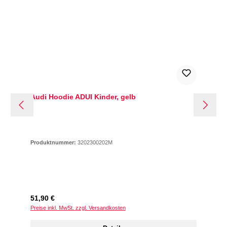
Audi Hoodie ADUI Kinder, gelb
Produktnummer:
3202300202M
Regulärer Preis:
51,90 €
Preise inkl. MwSt. zzgl. Versandkosten