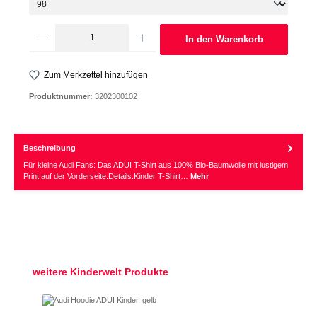
Produkt Anzahl: Gib den gewünschten Wert ein oder benutze die Schaltflächen um d
In den Warenkorb
Zum Merkzettel hinzufügen
Produktnummer:
3202300102
Beschreibung
Für kleine Audi Fans: Das ADUI T-Shirt aus 100% Bio-Baumwolle mit lustigem
Print auf der Vorderseite.Details:Kinder T-Shirt…
Mehr
Produktgalerie überspringen
weitere Kinderwelt Produkte