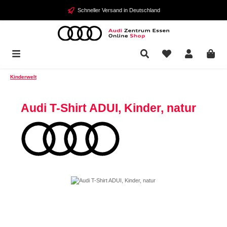
Zum Hauptinhalt springen
Schneller Versand in Deutschland
Kinderwelt
Audi T-Shirt ADUI, Kinder, natur
Bildergalerie überspringen