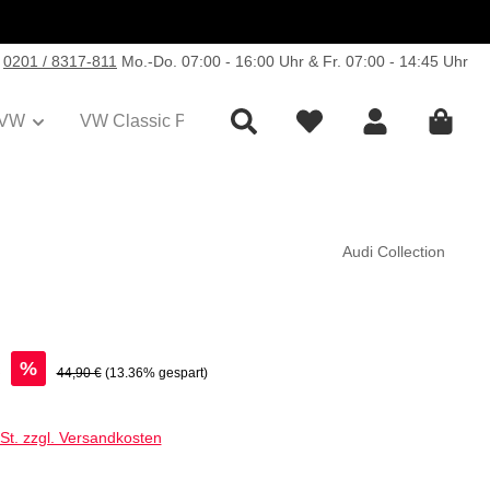
0201 / 8317-811
Mo.-Do. 07:00 - 16:00 Uhr & Fr. 07:00 - 14:45 Uhr
VW
VW Classic Parts
Sale
Collection
Audi Collection
€
%
Regulärer Preis:
44,90 €
(13.36% gespart)
wSt. zzgl. Versandkosten