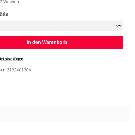
1-2 Wochen
auswählen
röße
In den Warenkorb
tel hinzufügen
er:
3132401304