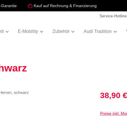
-Garantie
Kauf auf Rechnung & Finanzierung
Service-Hotline
lt
E-Mobility
Zubehör
Audi Tradition
chwarz
Verkaufspreis:
38,90 
Preise inkl. M