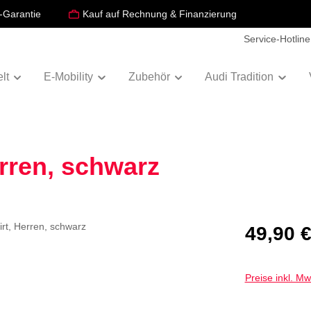
-Garantie
Kauf auf Rechnung & Finanzierung
Service-Hotline
lt
E-Mobility
Zubehör
Audi Tradition
erren, schwarz
Regulärer Prei
49,90 
Preise inkl. M