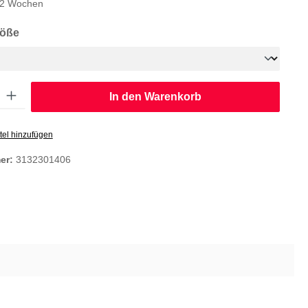
1-2 Wochen
auswählen
röße
: Gib den gewünschten Wert ein oder benutze die Schaltflächen um die
In den Warenkorb
tel hinzufügen
er:
3132301406