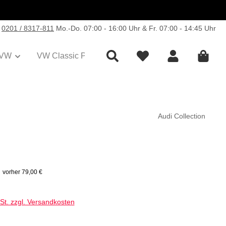
0201 / 8317-811
Mo.-Do. 07:00 - 16:00 Uhr & Fr. 07:00 - 14:45 Uhr
VW
VW Classic Parts
Sale
Collection
Audi Collection
s:
€
vorher 79,00 €
wSt. zzgl. Versandkosten