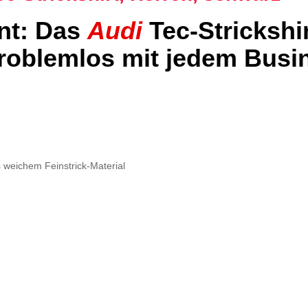
ant: Das
Audi
Tec-Stricksh
problemlos mit jedem Busi
s weichem Feinstrick-Material