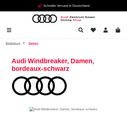
Zum Hauptinhalt springen
Schneller Versand in Deutschland
Bekleidung
Damen
Audi Windbreaker, Damen,
bordeaux-schwarz
Bildergalerie überspringen