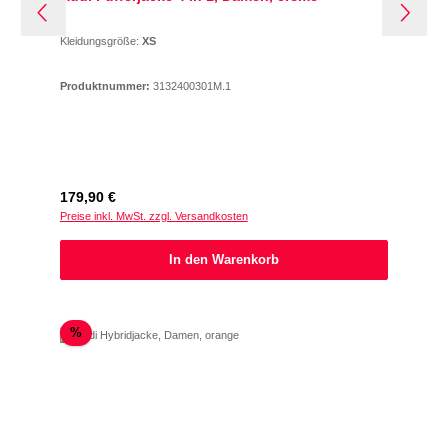
Kleidungsgröße:
XS
Produktnummer:
3132400301M.1
Regulärer Preis:
179,90 €
Preise inkl. MwSt. zzgl. Versandkosten
In den Warenkorb
Rabatt
%