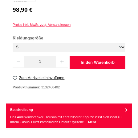
Regulärer Preis:
98,90 €
Preise inkl. MwSt. zzgl. Versandkosten
auswählen
Kleidungsgröße
Produkt Anzahl: Gib den gewünschten Wert ein oder benutze die Schaltflächen um d
In den Warenkorb
Zum Merkzettel hinzufügen
Produktnummer:
3132400402
Beschreibung
Das Audi Windbreaker-Blouson mit cerstellbarer Kapuze lässt sich ideal zu
Ihrem Casual Outfit kombinieren.Details:Stylische…
Mehr