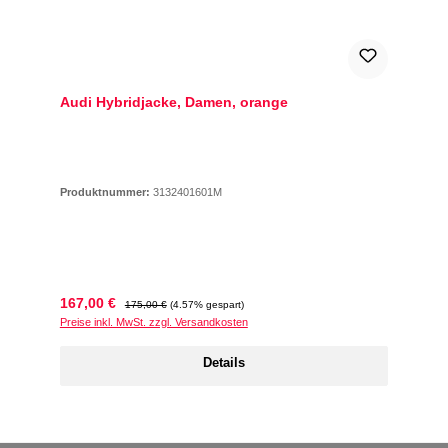
Audi Hybridjacke, Damen, orange
Produktnummer:
3132401601M
Verkaufspreis:
Regulärer Preis:
167,00 €
175,00 €
(4.57% gespart)
Preise inkl. MwSt. zzgl. Versandkosten
Details