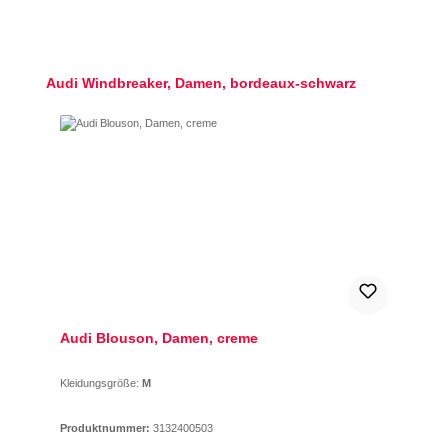
Produktgalerie überspringen
Audi Windbreaker, Damen, bordeaux-schwarz
Audi Blouson, Damen, creme
Kleidungsgröße:
M
Produktnummer:
3132400503