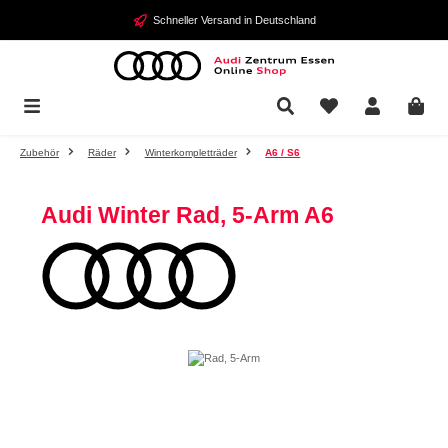
Zum Hauptinhalt springen
Schneller Versand in Deutschland
Zubehör
Räder
Winterkompletträder
A6 / S6
Audi Winter Rad, 5-Arm A6
Bildergalerie überspringen