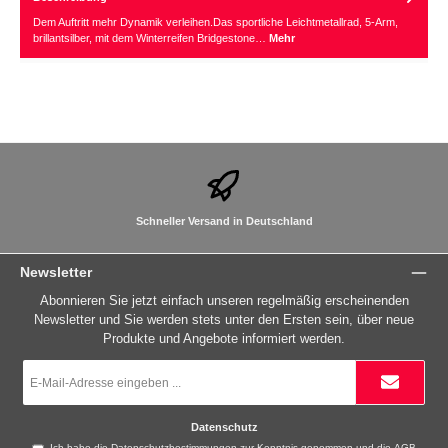
Dem Auftritt mehr Dynamik verleihen.Das sportliche Leichtmetallrad, 5-Arm,
brillantsilber, mit dem Winterreifen Bridgestone…
Mehr
Schneller Versand in Deutschland
Newsletter
Abonnieren Sie jetzt einfach unseren regelmäßig erscheinenden
Newsletter und Sie werden stets unter den Ersten sein, über neue
Produkte und Angebote informiert werden.
E-
Mail-
Adresse
*
Datenschutz
Ich habe die
Datenschutzbestimmungen
zur Kenntnis genommen und die
AGB