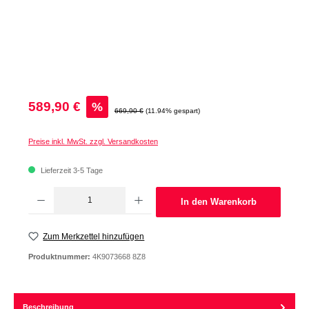
Verkaufspreis:
589,90 €
%
Regulärer Preis:
669,90 €
(11.94% gespart)
Preise inkl. MwSt. zzgl. Versandkosten
Lieferzeit 3-5 Tage
Produkt Anzahl: Gib den gewünschten Wert ein oder benutze die Schaltflächen um d
In den Warenkorb
Zum Merkzettel hinzufügen
Produktnummer:
4K9073668 8Z8
Beschreibung