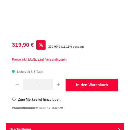
Verkaufspreis:
319,90 €
%
Regulärer Preis:
359,90 €
(11.11% gespart)
Preise inkl. MwSt. zzgl. Versandkosten
Lieferzeit 3-5 Tage
Produkt Anzahl: Gib den gewünschten Wert ein oder benutze die Schaltflächen um d
In den Warenkorb
Zum Merkzettel hinzufügen
Produktnummer:
81A073616A 8Z8
Beschreibung