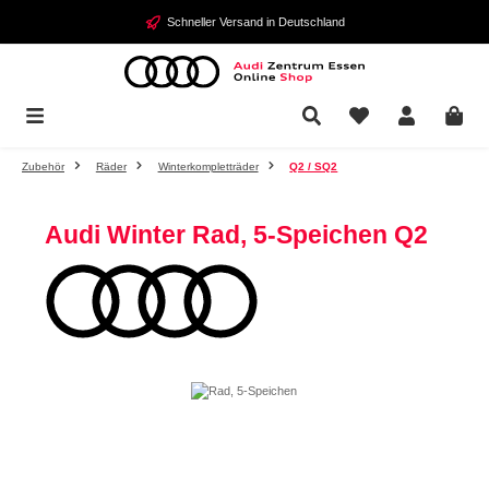
Zum Hauptinhalt springen
Schneller Versand in Deutschland
Zubehör
Räder
Winterkompletträder
Q2 / SQ2
Audi Winter Rad, 5-Speichen Q2
Bildergalerie überspringen