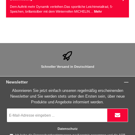
Dem Auftritt mehr Dynamik verleihen.Das sportliche Leichtmetallrad, 5-
Speichen, brillantsilber mit dem Winterreifen MICHELIN…
Mehr
Schneller Versand in Deutschland
Newsletter
Abonnieren Sie jetzt einfach unseren regelmäßig erscheinenden
Newsletter und Sie werden stets unter den Ersten sein, über neue
Produkte und Angebote informiert werden.
E-
Mail-
Adresse
*
Datenschutz
Ich habe die
Datenschutzbestimmungen
zur Kenntnis genommen und die
AGB