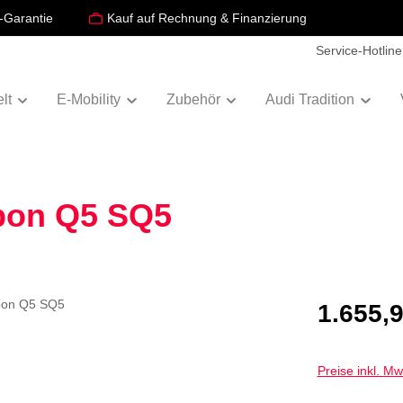
-Garantie
Kauf auf Rechnung & Finanzierung
Service-Hotline
lt
E-Mobility
Zubehör
Audi Tradition
bon Q5 SQ5
Regulärer Prei
1.655,9
Preise inkl. M