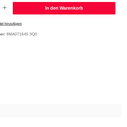
: Gib den gewünschten Wert ein oder benutze die Schaltflächen um die
In den Warenkorb
tel hinzufügen
er:
8MA071645 3Q0