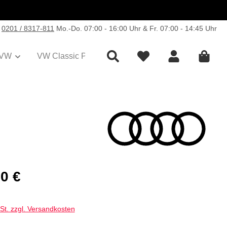
0201 / 8317-811
Mo.-Do. 07:00 - 16:00 Uhr & Fr. 07:00 - 14:45 Uhr
VW
VW Classic Parts
Sale
Collection
s:
0 €
wSt. zzgl. Versandkosten