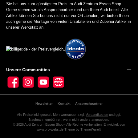
Sie bei uns zum günstigsten Preis im Audi Zentrum Essen Shop.
Gerne stehen wir als Ansprechpartner rund um Ihren Audi bereit. Alle
Artikel können Sie bei uns nicht nur vor Ort abholen, wir bieten Ihnen
auch gerne die Montage von vielen Ersatzteilen und Zubehör Artikel in
unserer Werkstatt an.
Unsere Communities
Facebook
Instagram
YouTube
Website
Newsletter
Kontakt
Ansprechpartner
Alle Preise inkl. gesetzl. Mehrwertsteuer zzgl.
Versandkosten
und ggf.
Nachnahmegebühren, wenn nicht anders angegeben.
© 2026 Audi Zentrum Essen Shop - Alle Rechte vorbehalten. Entwickelt von
www.pro-webs.de
Theme by
ThemeWare®