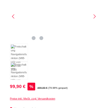
Verkaufspreis:
99,90 €
%
Regulärer Preis:
499,00 €
(79.98% gespart)
Preise inkl. MwSt. zzgl. Versandkosten