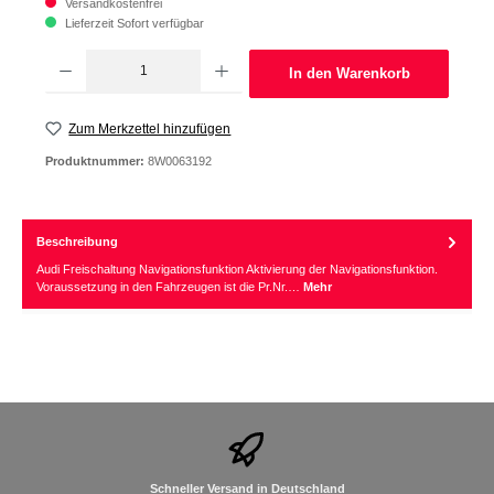
Versandkostenfrei
Lieferzeit Sofort verfügbar
Produkt Anzahl: Gib den gewünschten Wert ein oder benutze die Schaltflächen um d
In den Warenkorb
Zum Merkzettel hinzufügen
Produktnummer:
8W0063192
Beschreibung
Audi Freischaltung Navigationsfunktion Aktivierung der Navigationsfunktion.
Voraussetzung in den Fahrzeugen ist die Pr.Nr.…
Mehr
Schneller Versand in Deutschland