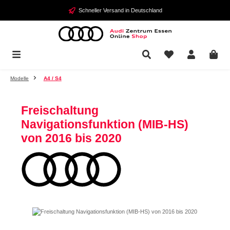
Zum Hauptinhalt springen
Schneller Versand in Deutschland
Modelle
A4 / S4
Freischaltung
Navigationsfunktion (MIB-HS)
von 2016 bis 2020
Bildergalerie überspringen