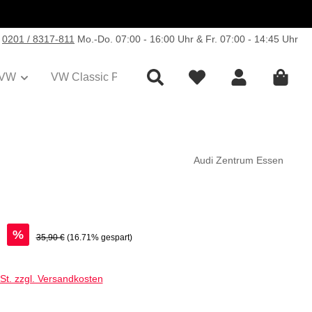
0201 / 8317-811
Mo.-Do. 07:00 - 16:00 Uhr & Fr. 07:00 - 14:45 Uhr
VW
VW Classic Parts
Sale
Collection
Audi Zentrum Essen
€
%
Regulärer Preis:
35,90 €
(16.71% gespart)
wSt. zzgl. Versandkosten