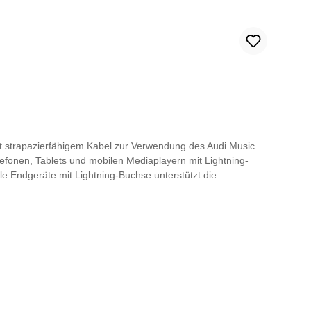
t strapazierfähigem Kabel zur Verwendung des Audi Music
fonen, Tablets und mobilen Mediaplayern mit Lightning-
 Endgeräte mit Lightning-Buchse unterstützt die
htning-Buchse, abgewinkelt (Kabellänge ca. 63
th*USB Type-C® und USB-C® sind eingetragene Marken des
 Audi Smartphone Interface oder Audi Music Interface, ab
üssen im Fond, ab KW 48/2020 mit Audi Smartphone
i A8 ab KW 30/2020, Audi e-tron ab KW 33/2020, Audi A3 ab
V-Steckdose und USB-Ladeschnittstellen für