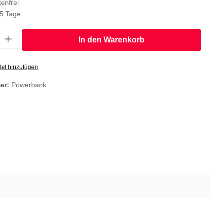
enfrei
-5 Tage
: Gib den gewünschten Wert ein oder benutze die Schaltflächen um die
In den Warenkorb
tel hinzufügen
er:
Powerbank