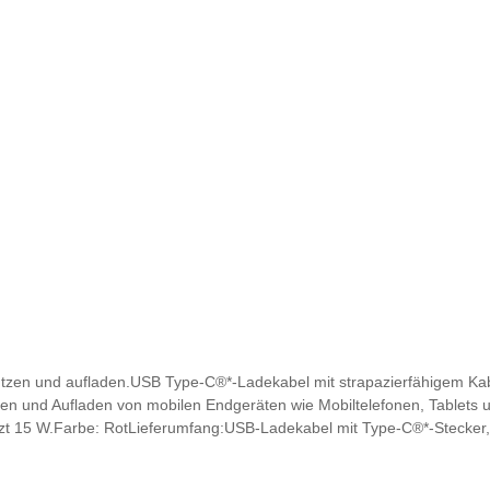
nutzen und aufladen.USB Type-C®*-Ladekabel mit strapazierfähigem Kab
en und Aufladen von mobilen Endgeräten wie Mobiltelefonen, Tablets
t 15 W.Farbe: RotLieferumfang:USB-Ladekabel mit Type-C®*-Stecker,
über kompatible Mobiltelefone erhalten Sie bei Ihrem Audi Partner o
Inc.geeignet für Audi A4 und Audi A5 ab KW 22/2019, Audi Q5 ab KW