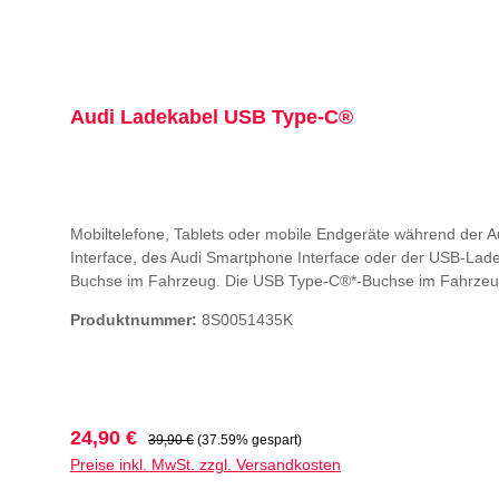
Audi Ladekabel USB Type-C®
Mobiltelefone, Tablets oder mobile Endgeräte während der 
Interface, des Audi Smartphone Interface oder der USB-Lad
Buchse im Fahrzeug. Die USB Type-C®*-Buchse im Fahrzeug u
Schnellladefunktion ab Apple iPhone 8.Farbe: RotLieferumfa
Produktnummer:
8S0051435K
cm)Hinweise:Informationen über kompatible Mobiltelefone 
USB Implementers Forum, Inc.geeignet für Audi A4 und Audi
48/2020 ohne Einschränkung, Audi Q3 ab KW 28/2018 mit Au
Interface, Audi Music Interface oder 12-Volt-Steckdose und
KW 48/2019 sowie Audi Q2 ab KW 48/2019 mit USB-Ladeschni
Verkaufspreis:
Regulärer Preis:
24,90 €
39,90 €
(37.59% gespart)
Fondpassagiere
Preise inkl. MwSt. zzgl. Versandkosten