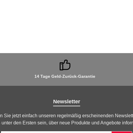
chränkung, Audi Q3 ab KW 28/2018 mit Audi Smartphone Interface ode
e oder 12-Volt-Steckdose und 2 x USB-Anschlüssen im Fond, Audi A6, A
ab KW 48/2019 mit USB-Ladeschnittstellen für Fondpassagiere oder 
In den Warenkorb
14 Tage Geld-Zurück-Garantie
Newsletter
n Sie jetzt einfach unseren regelmäßig erscheinenden Newslett
 unter den Ersten sein, über neue Produkte und Angebote infor