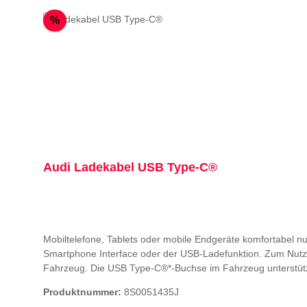
Rabatt
%
Audi Ladekabel USB Type-C®
Mobiltelefone, Tablets oder mobile Endgeräte komfortabel 
Smartphone Interface oder der USB-Ladefunktion. Zum Nutz
Fahrzeug. Die USB Type-C®*-Buchse im Fahrzeug unterstütz
abgewinkelt (Kabellänge ca. 63 cm)Hinweise:Informationen 
Produktnummer:
8S0051435J
C® sind eingetragene Marken des USB Implementers Forum, 