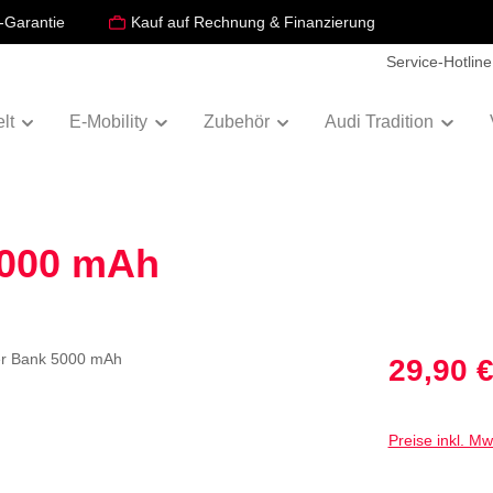
-Garantie
Kauf auf Rechnung & Finanzierung
Service-Hotline
lt
E-Mobility
Zubehör
Audi Tradition
5000 mAh
Verkaufspreis:
29,90 
Preise inkl. M