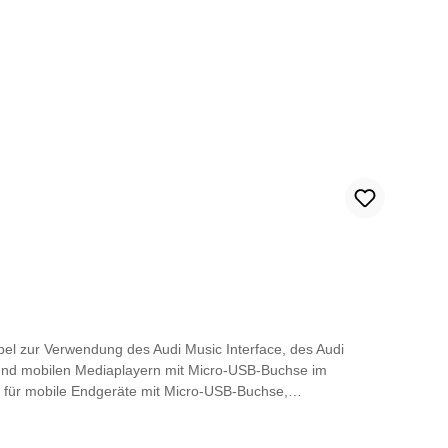
el zur Verwendung des Audi Music Interface, des Audi
 und mobilen Mediaplayern mit Micro-USB-Buchse im
 für mobile Endgeräte mit Micro-USB-Buchse,
der unter www.audi.com/bluetooth*USB Type-C® und USB-
 26/2020, Audi A1 ab KW 27/2018 mit Audi Smartphone