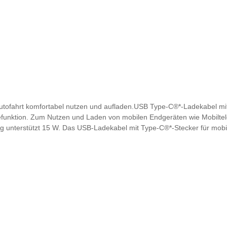
Autofahrt komfortabel nutzen und aufladen.USB Type-C®*-Ladekabel mi
efunktion. Zum Nutzen und Laden von mobilen Endgeräten wie Mobiltele
nterstützt 15 W. Das USB-Ladekabel mit Type-C®*-Stecker für mobile
ng:USB-Ladekabel mit Type-C®*-Stecker, für mobile Endgeräte mit Lig
erhalten Sie bei Ihrem Audi Partner oder unter www.audi.com/bluetoo
 A5 ab KW 22/2019, Audi Q5 ab KW 26/2020, Audi A1 ab KW 27/2018 mit
di Smartphone Interface oder 12-Volt-Steckdose und 2 x USB-Anschl
 2 x USB-Anschlüssen im Fond, Audi A6, Audi A7, Audi Q7, Audi Q8, Aud
ttstellen für Fondpassagiere oder Ablage- und Gepäckraumpaket, 12-
In den Warenkorb