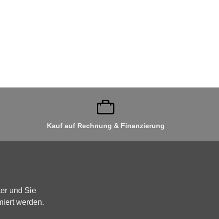
r 12-Volt-Steckdose und 2 x USB-Anschlüssen im Fond, ab KW
udi A7, Audi Q7, Audi Q8, Audi A8 ab KW 30/2020, Audi e-
Ablage- und Gepäckraumpaket, 12-Volt-Steckdose und USB-
Kauf auf Rechnung & Finanzierung
er und Sie
miert werden.