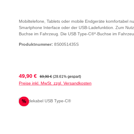
Mobiltelefone, Tablets oder mobile Endgeräte komfortabel 
Smartphone Interface oder der USB-Ladefunktion. Zum Nutz
Buchse im Fahrzeug. Die USB Type-C®*-Buchse im Fahrzeug u
mobile Endgeräte mit Lightning-Buchse unterstützt die Schn
Produktnummer:
8S0051435S
Lightning-Buchse, abgewinkelt (Kabellänge ca. 63 cm)USB-L
cm)Hinweise:Informationen über kompatible Mobiltelefone 
USB Implementers Forum, Inc.geeignet für Audi A4 und Audi
48/2020 ohne Einschränkung, Audi Q3 ab KW 28/2018 mit Au
Interface, Audi Music Interface oder 12-Volt-Steckdose und
Verkaufspreis:
Regulärer Preis:
49,90 €
69,90 €
(28.61% gespart)
KW 48/2019 sowie Audi Q2 ab KW 48/2019 mit USB-Ladeschni
Preise inkl. MwSt. zzgl. Versandkosten
Fondpassagiere
Rabatt
%