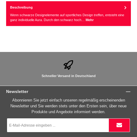
Beschreibung
Wenn schwarze Designelemente auf sportliches Design treffen, entsteht eine
ganz individuelle Aura. Durch den schwarz hoch…
Mehr
Schneller Versand in Deutschland
Newsletter
Abonnieren Sie jetzt einfach unseren regelmäßig erscheinenden
Newsletter und Sie werden stets unter den Ersten sein, über neue
Produkte und Angebote informiert werden.
E-
Mail-
Adresse
*