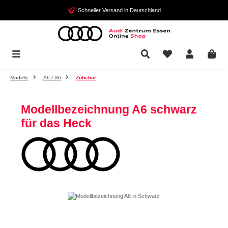
Zum Hauptinhalt springen
Schneller Versand in Deutschland
Modelle
A6 / S6
Zubehör
Modellbezeichnung A6 schwarz
für das Heck
Bildergalerie überspringen