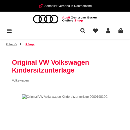
Zum Hauptinhalt springen
Schneller Versand in Deutschland
Zubehör
Pflege
Original VW Volkswagen
Kindersitzunterlage
Volkswagen
Bildergalerie überspringen