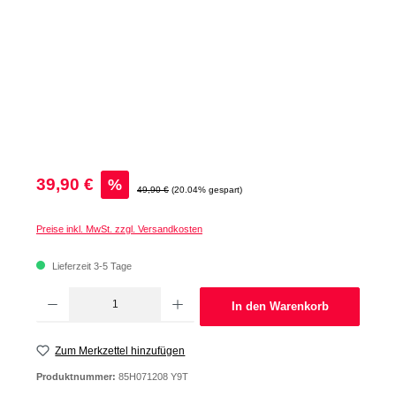
Verkaufspreis:
39,90 €
%
Regulärer Preis:
49,90 €
(20.04% gespart)
Preise inkl. MwSt. zzgl. Versandkosten
Lieferzeit 3-5 Tage
Produkt Anzahl: Gib den gewünschten Wert ein oder benutze die Schaltflächen um d
In den Warenkorb
Zum Merkzettel hinzufügen
Produktnummer:
85H071208 Y9T