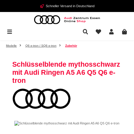
Zum Hauptinhalt springen
Schneller Versand in Deutschland
Modelle
Q6 e-tron / SQ6 e-tron
Zubehör
Schlüsselblende mythosschwarz
mit Audi Ringen A5 A6 Q5 Q6 e-
tron
Bildergalerie überspringen