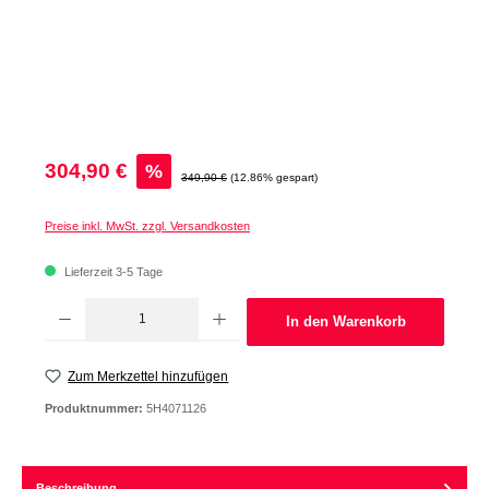
Verkaufspreis:
304,90 €
%
Regulärer Preis:
349,90 €
(12.86% gespart)
Preise inkl. MwSt. zzgl. Versandkosten
Lieferzeit 3-5 Tage
Produkt Anzahl: Gib den gewünschten Wert ein oder benutze die Schaltflächen um d
In den Warenkorb
Zum Merkzettel hinzufügen
Produktnummer:
5H4071126
Beschreibung