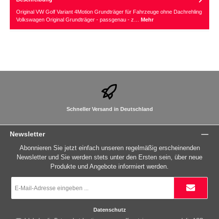
Original VW Golf Variant 4Motion Grundträger für Fahrzeuge ohne Dachrehling
Volkswagen Original Grundträger - passgenau - z…
Mehr
Schneller Versand in Deutschland
Newsletter
Abonnieren Sie jetzt einfach unseren regelmäßig erscheinenden
Newsletter und Sie werden stets unter den Ersten sein, über neue
Produkte und Angebote informiert werden.
E-
Mail-
Adresse
*
Datenschutz