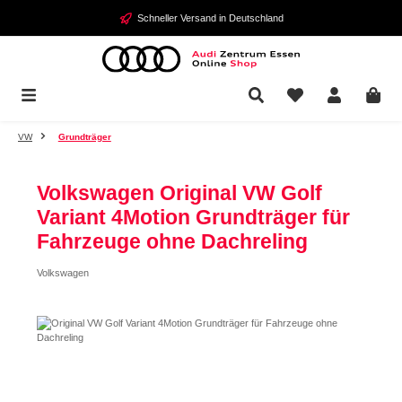
Zum Hauptinhalt springen
Schneller Versand in Deutschland
VW
Grundträger
Volkswagen Original VW Golf
Variant 4Motion Grundträger für
Fahrzeuge ohne Dachreling
Volkswagen
Bildergalerie überspringen