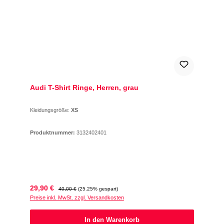
Audi T-Shirt Ringe, Herren, grau
Kleidungsgröße:
XS
Produktnummer:
3132402401
Verkaufspreis:
Regulärer Preis:
29,90 €
40,00 €
(25.25% gespart)
Preise inkl. MwSt. zzgl. Versandkosten
In den Warenkorb