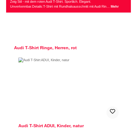
Zeig Stil - mit dem roten Audi T-Shirt. Sportlich. Elegant.
Unverkennbar.Details:T-Shirt mit Rundhalsausschnitt mit Audi Rin…
Mehr
Produktgalerie überspringen
Audi T-Shirt Ringe, Herren, rot
Audi T-Shirt ADUI, Kinder, natur