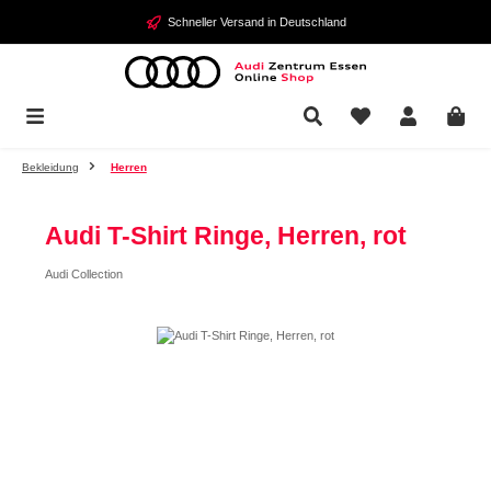
Zum Hauptinhalt springen
Schneller Versand in Deutschland
Bekleidung
Herren
Audi T-Shirt Ringe, Herren, rot
Audi Collection
Bildergalerie überspringen