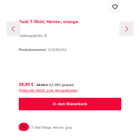
Audi T-Shirt, Herren, orange
Kleidungsgröße:
S
Produktnummer:
3132401312
Verkaufspreis:
Regulärer Preis:
38,90 €
44,90 €
(13.36% gespart)
Preise inkl. MwSt. zzgl. Versandkosten
In den Warenkorb
Rabatt
%