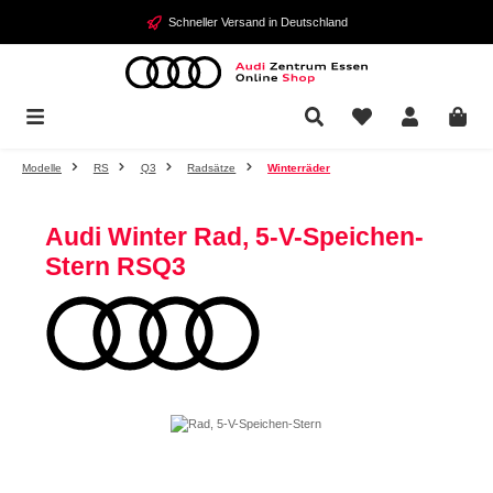
Zum Hauptinhalt springen
Schneller Versand in Deutschland
Modelle
RS
Q3
Radsätze
Winterräder
Audi Winter Rad, 5-V-Speichen-
Stern RSQ3
Bildergalerie überspringen