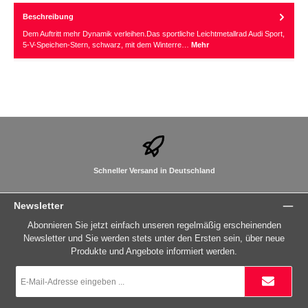
Beschreibung
Dem Auftritt mehr Dynamik verleihen.Das sportliche Leichtmetallrad Audi Sport,
5-V-Speichen-Stern, schwarz, mit dem Winterre…
Mehr
Schneller Versand in Deutschland
Newsletter
Abonnieren Sie jetzt einfach unseren regelmäßig erscheinenden
Newsletter und Sie werden stets unter den Ersten sein, über neue
Produkte und Angebote informiert werden.
E-
Mail-
Adresse
*