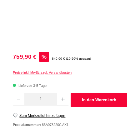
Verkaufspreis:
759,90 €
%
Regulärer Preis:
849,90 €
(10.59% gespart)
Preise inkl. MwSt. zzgl. Versandkosten
Lieferzeit 3-5 Tage
Produkt Anzahl: Gib den gewünschten Wert ein oder benutze die Schaltflächen um d
In den Warenkorb
Zum Merkzettel hinzufügen
Produktnummer:
83A073220C AX1