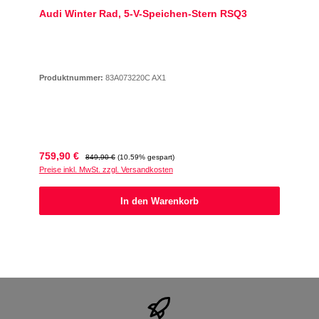
Audi Winter Rad, 5-V-Speichen-Stern RSQ3
Produktnummer:
83A073220C AX1
Verkaufspreis:
Regulärer Preis:
759,90 €
849,90 €
(10.59% gespart)
Preise inkl. MwSt. zzgl. Versandkosten
In den Warenkorb