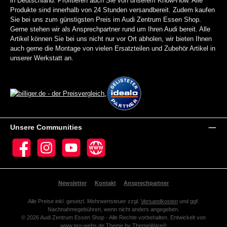
in Deutschland. Profitieren auch Sie von unserem Know-How. Alle
Produkte sind innerhalb von 24 Stunden versandbereit. Zudem kaufen
Sie bei uns zum günstigsten Preis im Audi Zentrum Essen Shop.
Gerne stehen wir als Ansprechpartner rund um Ihren Audi bereit. Alle
Artikel können Sie bei uns nicht nur vor Ort abholen, wir bieten Ihnen
auch gerne die Montage von vielen Ersatzteilen und Zubehör Artikel in
unserer Werkstatt an.
Unsere Communities
Facebook
Instagram
YouTube
Website
Newsletter
Kontakt
Ansprechpartner
Alle Preise inkl. gesetzl. Mehrwertsteuer zzgl.
Versandkosten
und ggf.
Nachnahmegebühren, wenn nicht anders angegeben.
© 2026 Audi Zentrum Essen Shop - Alle Rechte vorbehalten. Entwickelt von
www.pro-webs.de
Theme by
ThemeWare®