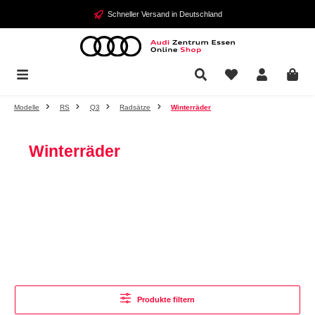
Zum Hauptinhalt springen
Schneller Versand in Deutschland
Modelle
RS
Q3
Radsätze
Winterräder
Winterräder
Produkte filtern