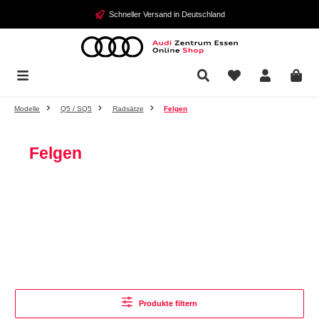
Zum Hauptinhalt springen
Schneller Versand in Deutschland
Modelle
Q5 / SQ5
Radsätze
Felgen
Felgen
Produkte filtern