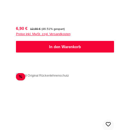
Verkaufspreis:
Regulärer Preis:
6,90 €
12,90 €
(46.51% gespart)
Preise inkl. MwSt. zzgl. Versandkosten
In den Warenkorb
Rabatt
%