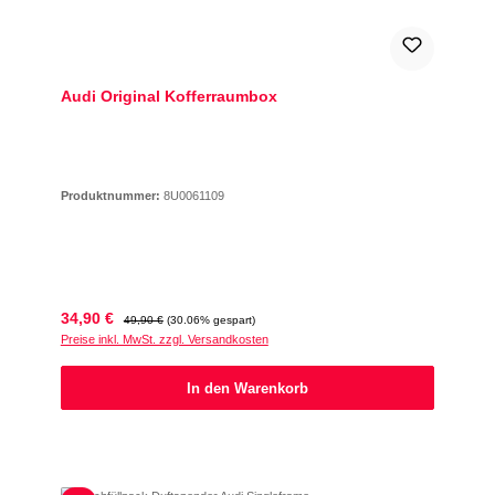
Audi Original Kofferraumbox
Produktnummer:
8U0061109
Verkaufspreis:
Regulärer Preis:
34,90 €
49,90 €
(30.06% gespart)
Preise inkl. MwSt. zzgl. Versandkosten
In den Warenkorb