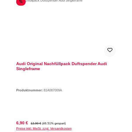
Rabatt
%
Audi Original Nachfüllpack Duftspender Audi
Singleframe
Produktnummer:
81A087009A
Verkaufspreis:
Regulärer Preis:
6,90 €
12,90 €
(46.51% gespart)
Preise inkl. MwSt. zzgl. Versandkosten