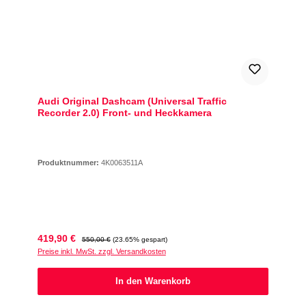
Audi Original Dashcam (Universal Traffic
Recorder 2.0) Front- und Heckkamera
Produktnummer:
4K0063511A
Verkaufspreis:
Regulärer Preis:
419,90 €
550,00 €
(23.65% gespart)
Preise inkl. MwSt. zzgl. Versandkosten
In den Warenkorb