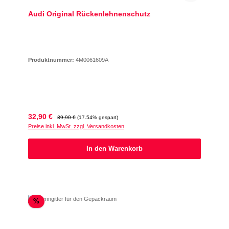
Audi Original Rückenlehnenschutz
Produktnummer:
4M0061609A
Verkaufspreis:
Regulärer Preis:
32,90 €
39,90 €
(17.54% gespart)
Preise inkl. MwSt. zzgl. Versandkosten
In den Warenkorb
Rabatt
%