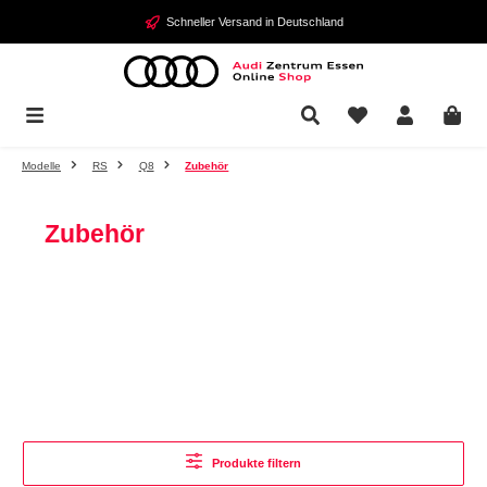
Zum Hauptinhalt springen
Schneller Versand in Deutschland
Modelle
RS
Q8
Zubehör
Zubehör
Produkte filtern