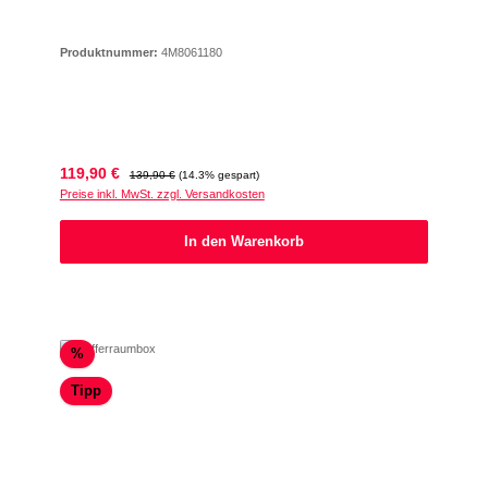
Produktnummer:
4M8061180
Verkaufspreis:
Regulärer Preis:
119,90 €
139,90 €
(14.3% gespart)
Preise inkl. MwSt. zzgl. Versandkosten
In den Warenkorb
Rabatt
%
Tipp