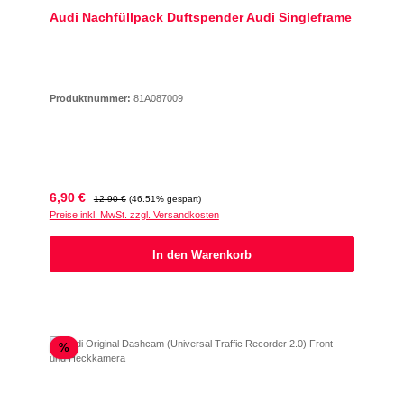
Audi Nachfüllpack Duftspender Audi Singleframe
Produktnummer:
81A087009
Verkaufspreis:
Regulärer Preis:
6,90 €
12,90 €
(46.51% gespart)
Preise inkl. MwSt. zzgl. Versandkosten
In den Warenkorb
Rabatt
%