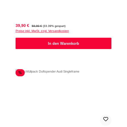
Verkaufspreis:
Regulärer Preis:
39,90 €
59,90 €
(33.39% gespart)
Preise inkl. MwSt. zzgl. Versandkosten
In den Warenkorb
Rabatt
%