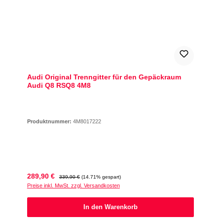
Audi Original Trenngitter für den Gepäckraum
Audi Q8 RSQ8 4M8
Produktnummer:
4M8017222
Verkaufspreis:
Regulärer Preis:
289,90 €
339,90 €
(14.71% gespart)
Preise inkl. MwSt. zzgl. Versandkosten
In den Warenkorb