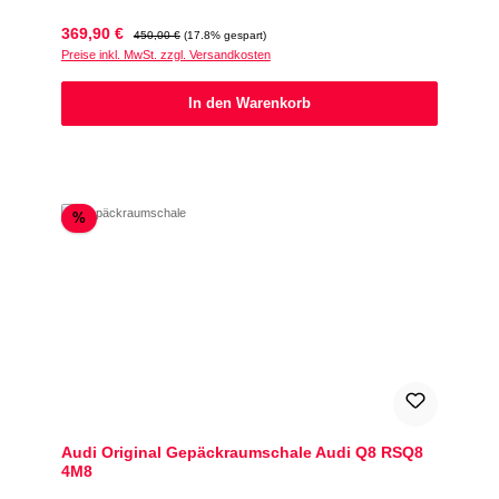
Verkaufspreis:
Regulärer Preis:
369,90 €
450,00 €
(17.8% gespart)
Preise inkl. MwSt. zzgl. Versandkosten
In den Warenkorb
Rabatt
%
Audi Original Gepäckraumschale Audi Q8 RSQ8
4M8