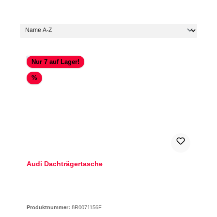
Nur 7 auf Lager!
Rabatt
%
Audi Dachträgertasche
Produktnummer:
8R0071156F