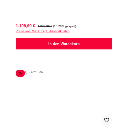
Verkaufspreis:
Regulärer Preis:
1.109,90 €
1.279,90 €
(13.28% gespart)
Preise inkl. MwSt. zzgl. Versandkosten
In den Warenkorb
Rabatt
%