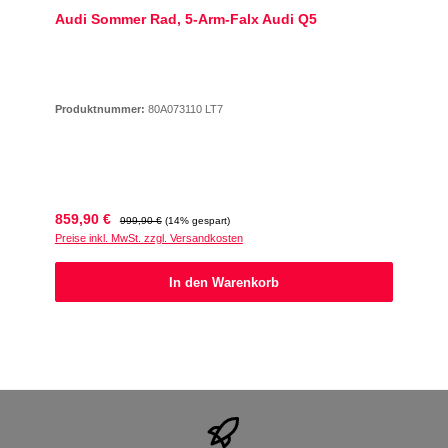
Audi Sommer Rad, 5-Arm-Falx Audi Q5
Produktnummer:
80A073110 LT7
Verkaufspreis:
Regulärer Preis:
859,90 €
999,90 €
(14% gespart)
Preise inkl. MwSt. zzgl. Versandkosten
In den Warenkorb