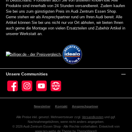
in Deutschland. Profitieren auch Sie von unserem Know-How. Alle
Produkte sind innerhalb von 24 Stunden versandbereit. Zudem kaufen
Sie bei uns zum günstigsten Preis im Audi Zentrum Essen Shop.
Gerne stehen wir als Ansprechpartner rund um Ihren Audi bereit. Alle
Artikel können Sie bei uns nicht nur vor Ort abholen, wir bieten Ihnen
auch gerne die Montage von vielen Ersatzteilen und Zubehör Artikel in
unserer Werkstatt an.
Unsere Communities
Facebook
Instagram
YouTube
Website
Newsletter
Kontakt
Ansprechpartner
Alle Preise inkl. gesetzl. Mehrwertsteuer zzgl.
Versandkosten
und ggf.
Nachnahmegebühren, wenn nicht anders angegeben.
© 2026 Audi Zentrum Essen Shop - Alle Rechte vorbehalten. Entwickelt von
www.pro-webs.de
Theme by
ThemeWare®